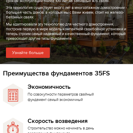
сроком эксплуатации более 100 лет на забивных ж/б сваях.
Эта технология существует много лет в многоэтажном домостроении -
большая часть домов, в которых мы с Вами живем, стоит на железо-
бетонных сваях.
Мы адаптировали эту технологию для частного домостроения,
построив первую в мире модель компактной сваебойной установки и
теперь строим самый надежный и качественный фундамент, который
превосходит другие типы фундамента.
Узнайте больше
Преимущества фундаментов 35FS
Экономичность
По совокупности параметров свайный
фундамент самый экономичный
Скорость возведения
Строительство можно начинать в день