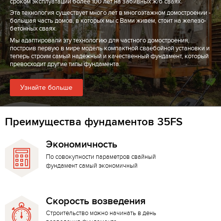
сроком эксплуатации более 100 лет на забивных ж/б сваях.
Эта технология существует много лет в многоэтажном домостроении -
большая часть домов, в которых мы с Вами живем, стоит на железо-
бетонных сваях.
Мы адаптировали эту технологию для частного домостроения,
построив первую в мире модель компактной сваебойной установки и
теперь строим самый надежный и качественный фундамент, который
превосходит другие типы фундамента.
Узнайте больше
Преимущества фундаментов 35FS
Экономичность
По совокупности параметров свайный
фундамент самый экономичный
Скорость возведения
Строительство можно начинать в день