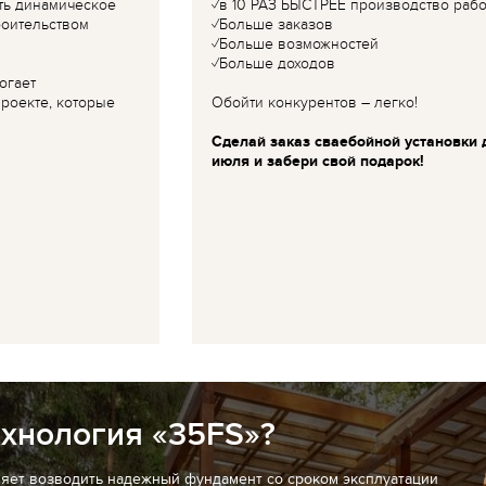
ть динамическое
✓в 10 РАЗ БЫСТРЕЕ производство рабо
роительством
✓Больше заказов
✓Больше возможностей
✓Больше доходов
огает
роекте, которые
Обойти конкурентов – легко!
Сделай заказ сваебойной установки 
июля и забери свой подарок!
ехнология «35FS»?
ляет возводить надежный фундамент со сроком эксплуатации