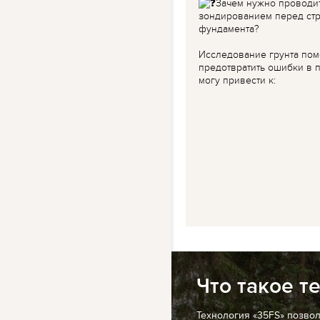
Зачем нужно проводи
зондированием перед ст
фундамента?
Исследование грунта пом
предотвратить ошибки в п
могу привести к:
Что такое т
Технология «35FS» позво