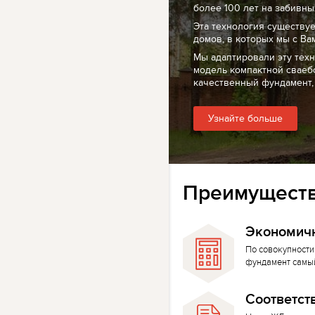
более 100 лет на забивных
Эта технология существуе
домов, в которых мы с Ва
Мы адаптировали эту тех
модель компактной сваеб
качественный фундамент,
Узнайте больше
Преимуществ
Экономич
По совокупности
фундамент самы
Соответст