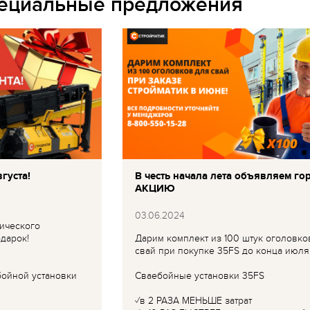
пециальные предложения
густа!
В честь начала лета объявляем го
АКЦИЮ
03.06.2024
ического
дарок!
Дарим комплект из 100 штук оголовко
свай при покупке 35FS до конца июля
бойной установки
Сваебойные установки 35FS
✓в 2 РАЗА МЕНЬШЕ затрат