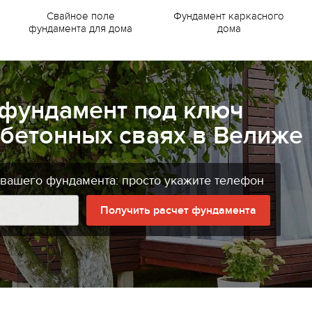
Свайное поле
Фундамент каркасного
фундамента для дома
дома
 фундамент под ключ
бетонных сваях в Велиже
 вашего фундамента: просто укажите телефон
Получить расчет фундамента