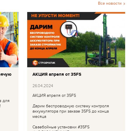
Все новости
рячую
АКЦИЯ апреля от 35FS
26.04.2024
АКЦИЯ апреля от 35FS
в для
!
Дарим беспроводную систему контроля
аккумулятора при заказе 35FS до конца
месяца
Сваебойные установки #35FS