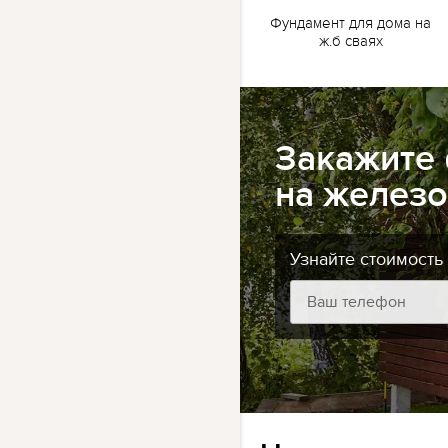
жб
Ленточный фундамент
Фундамент для дома на
для бани на жб сваях
ж.б сваях
Закажите
на железо
Узнайте стоимость