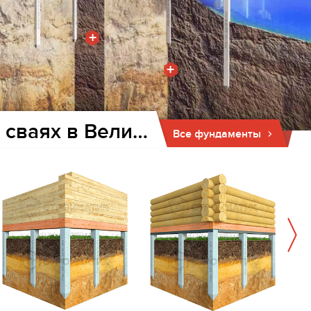
+
+
Фундамент для дома и бани на забивных ж/б сваях в Велиже
Все фундаменты