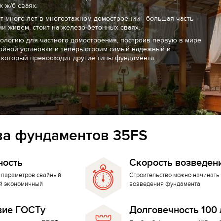
 ж/б сваях.
т много лет в многоэтажном домостроении - большая часть
ми живем, стоит на железо-бетонных сваях.
нологию для частного домостроения, построив первую в мире
ойной установки и теперь строим самый надежный и
 который превосходит другие типы фундамента.
а фундаментов 35FS
ность
Скорость возведен
 параметров свайный
Строительство можно начинать 
й экономичный
возведения фундамента
вие ГОСТу
Долговечность 100 