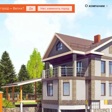
О компании
 город — Велиж?
Да
Нет, изменить город