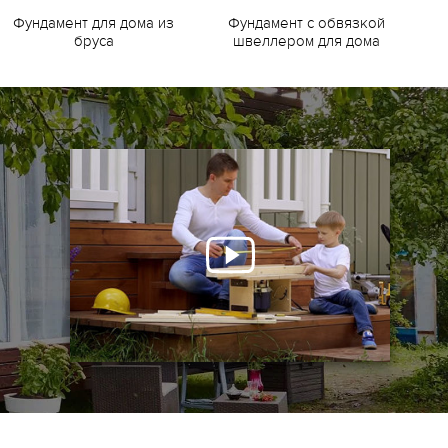
Фундамент для дома из
Фундамент с обвязкой
Ф
бруса
швеллером для дома