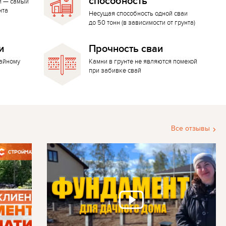
способность
й — самый
нта
Несущая способность одной сваи
до 50 тонн (в зависимости от грунта)
и
Прочность сваи
вайному
Камни в грунте не являются помехой
при забивке свай
Все отзывы