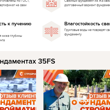
зготовлены по ГОСТ,
Свайный фундамент из ЖБ сва
ертификат на сваи
долговечный вариант фундаме
сть к пучению
Влагостойкость сва
Грунтовые воды не повредят с
фундаменту
я ниже глубины
унта
ндаментах 35FS