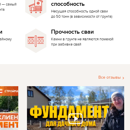
способность
й — самый
нта
Несущая способность одной сваи
до 50 тонн (в зависимости от грунта)
и
Прочность сваи
вайному
Камни в грунте не являются помехой
при забивке свай
Все отзывы