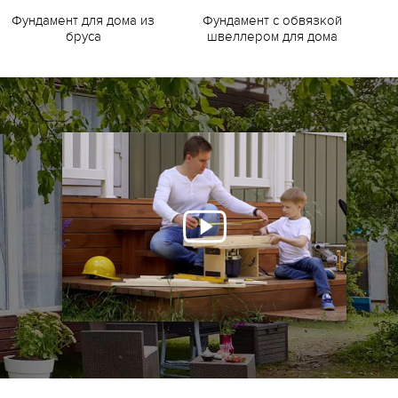
Фундамент для дома из
Фундамент с обвязкой
Ф
бруса
швеллером для дома