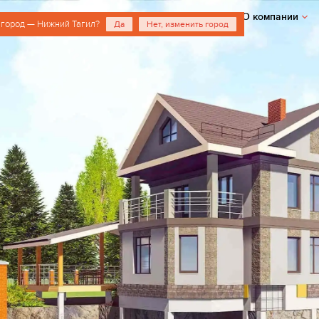
О компании
 город — Нижний Тагил?
Да
Нет, изменить город