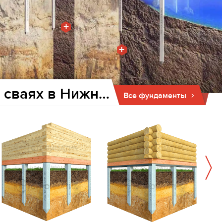
+
+
Фундамент для дома и бани на забивных ж/б сваях в Нижнем Тагиле
Все фундаменты