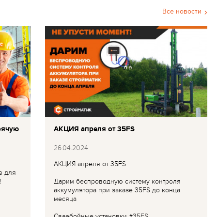
Все новости
рячую
АКЦИЯ апреля от 35FS
26.04.2024
АКЦИЯ апреля от 35FS
в для
!
Дарим беспроводную систему контроля
аккумулятора при заказе 35FS до конца
месяца
Сваебойные установки #35FS