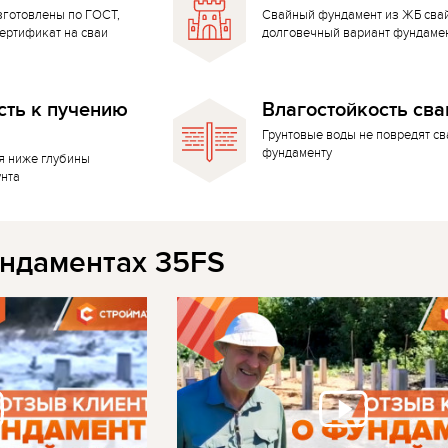
зготовлены по ГОСТ,
Свайный фундамент из ЖБ сва
ертификат на сваи
долговечный вариант фундаме
сть к пучению
Влагостойкость сва
Грунтовые воды не повредят с
фундаменту
я ниже глубины
унта
ндаментах 35FS