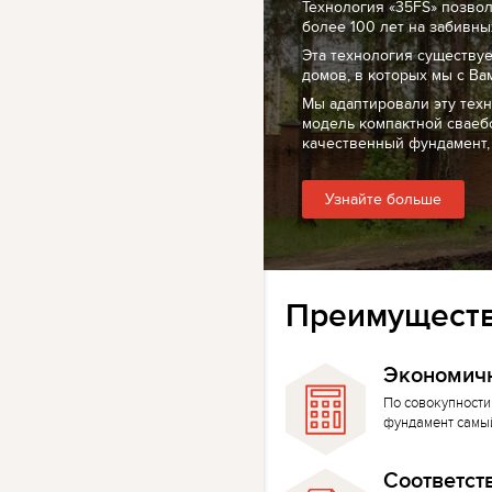
Технология «35FS» позво
более 100 лет на забивных
Эта технология существуе
домов, в которых мы с Ва
Мы адаптировали эту тех
модель компактной сваеб
качественный фундамент,
Узнайте больше
Преимуществ
Экономич
По совокупности
фундамент самы
Соответст