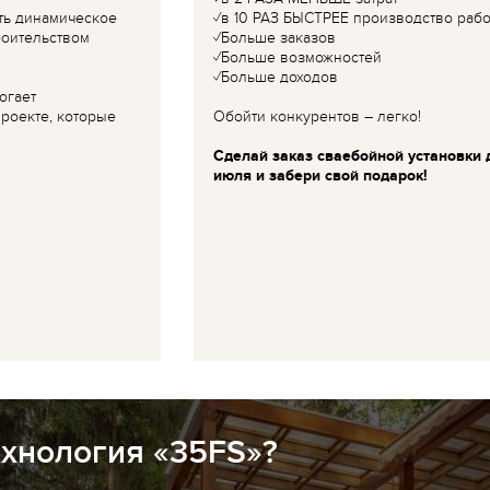
ть динамическое
✓в 10 РАЗ БЫСТРЕЕ производство рабо
роительством
✓Больше заказов
✓Больше возможностей
✓Больше доходов
огает
роекте, которые
Обойти конкурентов – легко!
Сделай заказ сваебойной установки 
июля и забери свой подарок!
ехнология «35FS»?