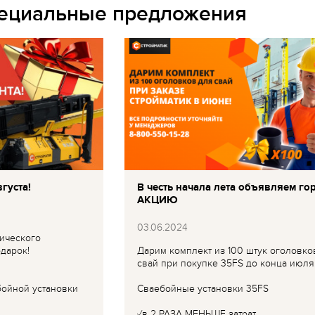
пециальные предложения
густа!
В честь начала лета объявляем го
АКЦИЮ
03.06.2024
ического
дарок!
Дарим комплект из 100 штук оголовко
свай при покупке 35FS до конца июля
бойной установки
Сваебойные установки 35FS
✓в 2 РАЗА МЕНЬШЕ затрат