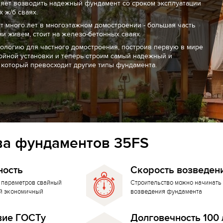
ляет возводить надежный фундамент со сроком эксплуатации
 ж/б сваях.
т много лет в многоэтажном домостроении - большая часть
ми живем, стоит на железо-бетонных сваях.
нологию для частного домостроения, построив первую в мире
ойной установки и теперь строим самый надежный и
 который превосходит другие типы фундамента.
а фундаментов 35FS
ность
Скорость возведен
 параметров свайный
Строительство можно начинать 
й экономичный
возведения фундамента
вие ГОСТу
Долговечность 100 