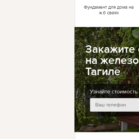
жб
Ленточный фундамент
Фундамент для дома на
для бани на жб сваях
ж.б сваях
Закажите
на железо
Тагиле
Узнайте стоимость