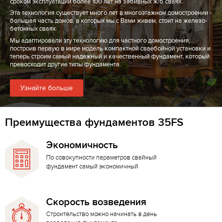
сроком эксплуатации более 100 лет на забивных ж/б сваях.
Эта технология существует много лет в многоэтажном домостроении -
большая часть домов, в которых мы с Вами живем, стоит на железо-
бетонных сваях.
Мы адаптировали эту технологию для частного домостроения,
построив первую в мире модель компактной сваебойной установки и
теперь строим самый надежный и качественный фундамент, который
превосходит другие типы фундамента.
Узнайте больше
Преимущества фундаментов 35FS
Экономичность
По совокупности параметров свайный
фундамент самый экономичный
Скорость возведения
Строительство можно начинать в день