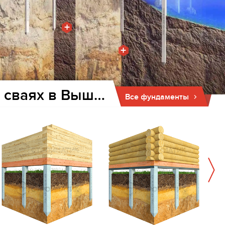
+
+
Фундамент для дома и бани на забивных ж/б сваях в Вышкове
Все фундаменты