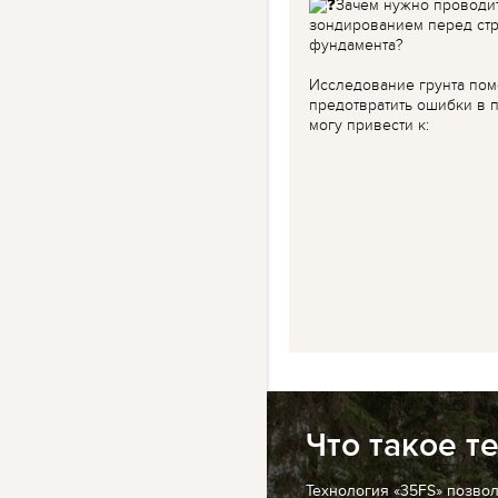
Зачем нужно проводи
зондированием перед ст
фундамента?
Исследование грунта пом
предотвратить ошибки в п
могу привести к:
Что такое т
Технология «35FS» позво