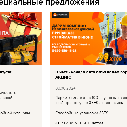
пециальные предложения
густа!
В честь начала лета объявляем го
АКЦИЮ
03.06.2024
ического
дарок!
Дарим комплект из 100 штук оголовко
свай при покупке 35FS до конца июля
бойной установки
Сваебойные установки 35FS
✓в 2 РАЗА МЕНЬШЕ затрат