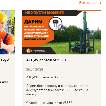
Все новости
рячую
АКЦИЯ апреля от 35FS
26.04.2024
АКЦИЯ апреля от 35FS
в для
!
Дарим беспроводную систему контроля
аккумулятора при заказе 35FS до конца
месяца
Сваебойные установки #35FS