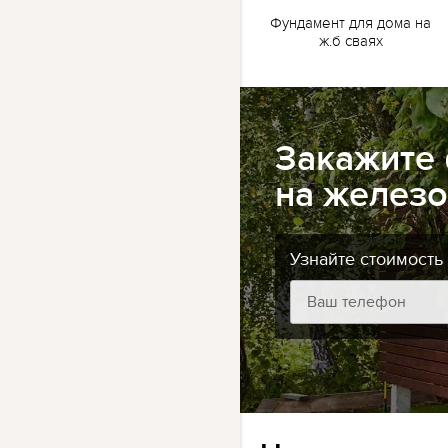
жб
Ленточный фундамент
Фундамент для дома на
для бани на жб сваях
ж.б сваях
Закажите
на желез
Узнайте стоимость