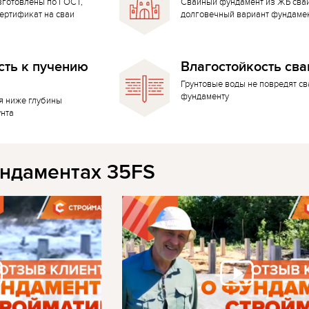
зготовлены по ГОСТ,
Свайный фундамент из ЖБ сва
ертификат на сваи
долговечный вариант фундаме
сть к пучению
Влагостойкость сва
Грунтовые воды не повредят с
фундаменту
я ниже глубины
унта
ндаментах 35FS