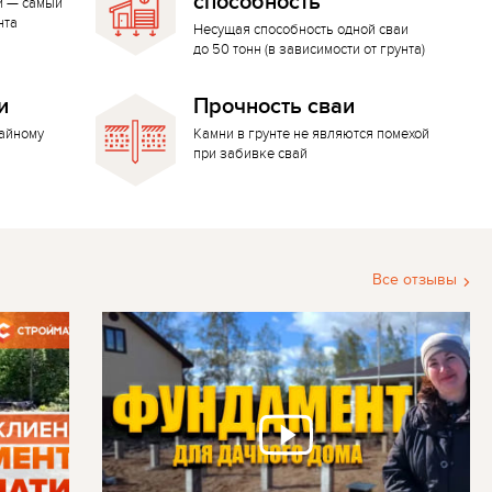
способность
й — самый
нта
Несущая способность одной сваи
до 50 тонн (в зависимости от грунта)
и
Прочность сваи
вайному
Камни в грунте не являются помехой
при забивке свай
Все отзывы