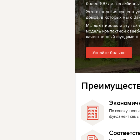
более 100 лет на забивных
Эта технология существуе
домов, в которых мы с Ва
Мы адаптировали эту тех
модель компактной сваеб
качественный фундамент,
Узнайте больше
Преимуществ
Экономич
По совокупности
фундамент самы
Соответст