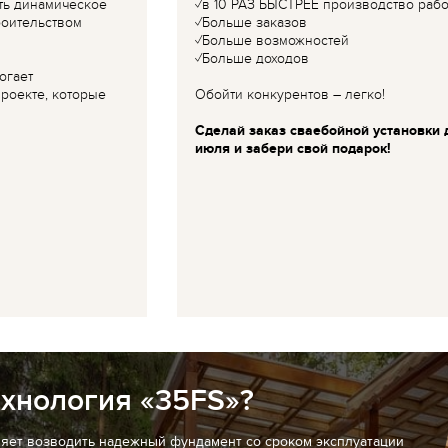
ть динамическое
✓в 10 РАЗ БЫСТРЕЕ производство рабо
роительством
✓Больше заказов
✓Больше возможностей
✓Больше доходов
огает
роекте, которые
Обойти конкурентов – легко!
Сделай заказ сваебойной установки 
июля и забери свой подарок!
ехнология «35FS»?
ляет возводить надежный фундамент со сроком эксплуатации