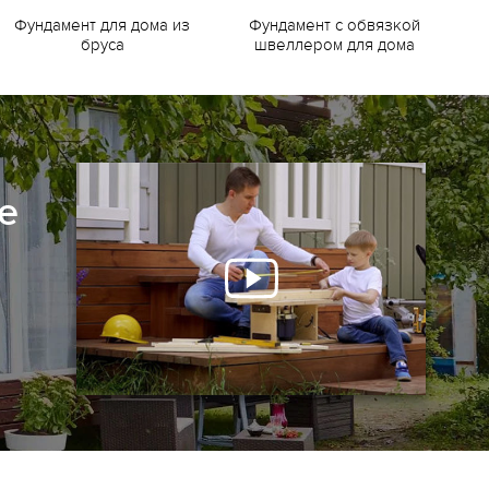
Фундамент для дома из
Фундамент с обвязкой
Ф
бруса
швеллером для дома
е