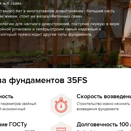
 ж/б сваях.
т много лет в многоэтажном домостроении - большая часть
ми живем, стоит на железо-бетонных сваях.
нологию для частного домостроения, построив первую в мире
ойной установки и теперь строим самый надежный и
 который превосходит другие типы фундамента.
а фундаментов 35FS
ность
Скорость возведен
 параметров свайный
Строительство можно начинать 
й экономичный
возведения фундамента
вие ГОСТу
Долговечность 100 