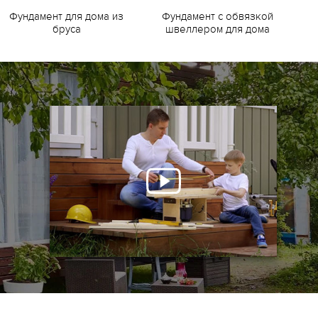
Фундамент для дома из
Фундамент с обвязкой
Ф
бруса
швеллером для дома