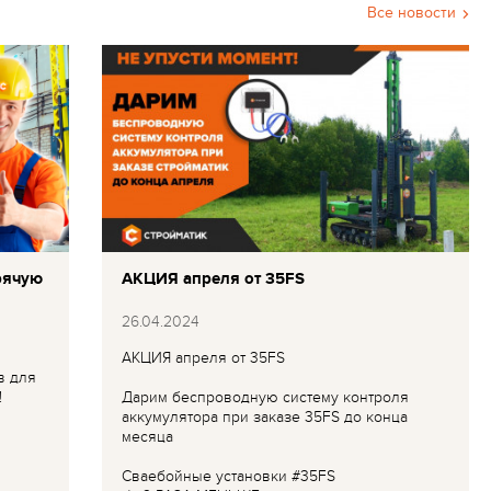
Все новости
рячую
АКЦИЯ апреля от 35FS
26.04.2024
АКЦИЯ апреля от 35FS
в для
!
Дарим беспроводную систему контроля
аккумулятора при заказе 35FS до конца
месяца
Сваебойные установки #35FS