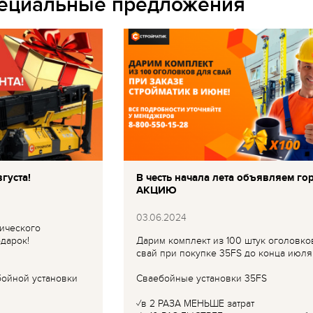
пециальные предложения
густа!
В честь начала лета объявляем го
АКЦИЮ
03.06.2024
ического
дарок!
Дарим комплект из 100 штук оголовко
свай при покупке 35FS до конца июля
бойной установки
Сваебойные установки 35FS
✓в 2 РАЗА МЕНЬШЕ затрат