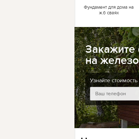
жб
Ленточный фундамент
Фундамент для дома на
для бани на жб сваях
ж.б сваях
Закажите
на железо
Узнайте стоимость