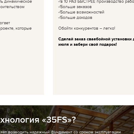
ть динамическое
✓в 10 РАЗ БЫСТРЕЕ производство рабо
роительством
✓Больше заказов
✓Больше возможностей
✓Больше доходов
огает
роекте, которые
Обойти конкурентов – легко!
Сделай заказ сваебойной установки 
июля и забери свой подарок!
ехнология «35FS»?
ляет возводить надежный фундамент со сроком эксплуатации