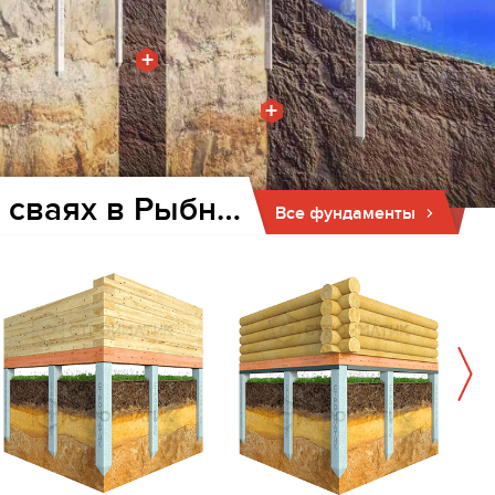
+
+
Фундамент для дома и бани на забивных ж/б сваях в Рыбном
Все фундаменты