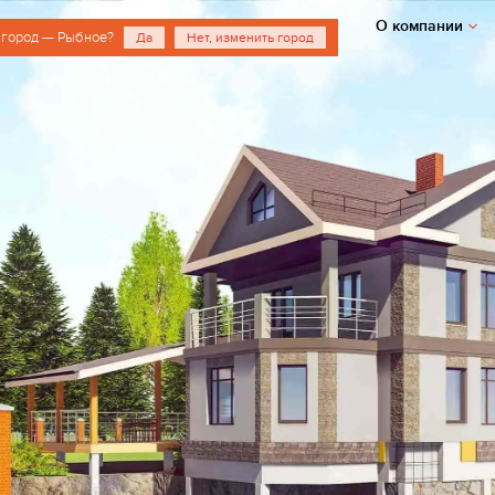
О компании
 город — Рыбное?
Да
Нет, изменить город