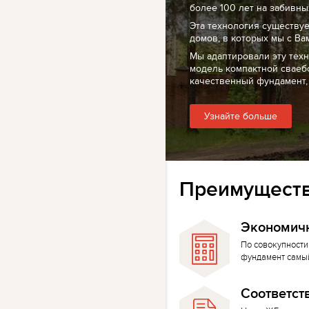
более 100 лет на забивных
Эта технология существуе
домов, в которых мы с Ва
Мы адаптировали эту тех
модель компактной сваеб
качественный фундамент,
Узнайте больше
Преимуществ
Экономич
По совокупности
фундамент самы
Соответст