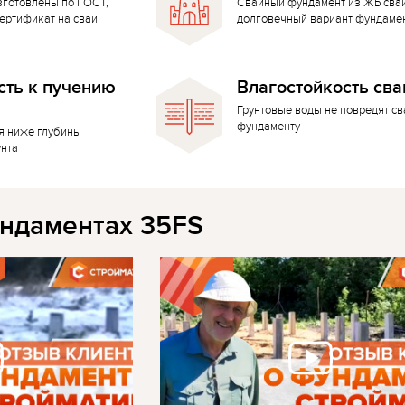
зготовлены по ГОСТ,
Свайный фундамент из ЖБ сва
ертификат на сваи
долговечный вариант фундаме
сть к пучению
Влагостойкость сва
Грунтовые воды не повредят с
фундаменту
я ниже глубины
унта
ндаментах 35FS