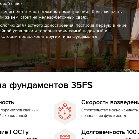
 ж/б сваях.
т много лет в многоэтажном домостроении - большая часть
ми живем, стоит на железо-бетонных сваях.
нологию для частного домостроения, построив первую в мире
ойной установки и теперь строим самый надежный и
 который превосходит другие типы фундамента.
а фундаментов 35FS
ность
Скорость возведен
 параметров свайный
Строительство можно начинать 
й экономичный
возведения фундамента
вие ГОСТу
Долговечность 100 