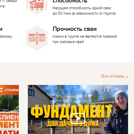
способность
й — самый
нта
Несущая способность одной сваи
до 50 тонн (в зависимости от грунта)
и
Прочность сваи
вайному
Камни в грунте не являются помехой
при забивке свай
Все отзывы