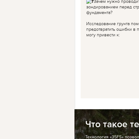
Зачем нужно проводи
зондированием перед ст
фундамента?
Исследование грунта пом
предотвратить ошибки в п
могу привести к:
Что такое т
Технология «35FS» позво