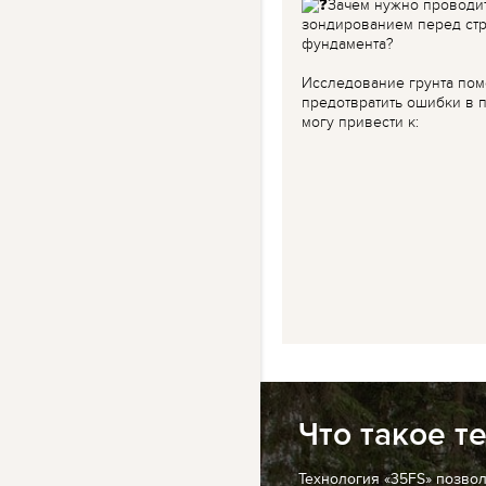
Зачем нужно проводи
зондированием перед ст
фундамента?
Исследование грунта пом
предотвратить ошибки в п
могу привести к:
Что такое т
Технология «35FS» позво