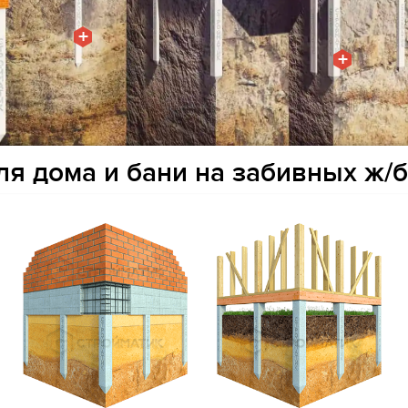
+
+
я дома и бани на забивных ж/б