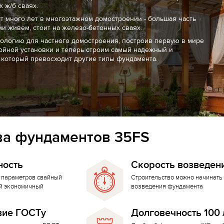
 ж/б сваях.
т много лет в многоэтажном домостроении - большая часть
ми живем, стоит на железо-бетонных сваях.
нологию для частного домостроения, построив первую в мире
ойной установки и теперь строим самый надежный и
 который превосходит другие типы фундамента.
а фундаментов 35FS
ность
Скорость возведен
 параметров свайный
Строительство можно начинать 
й экономичный
возведения фундамента
вие ГОСТу
Долговечность 100 