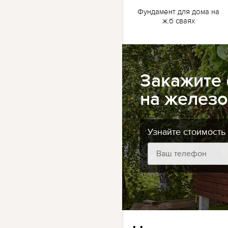
жб
Ленточный фундамент
Фундамент для дома на
для бани на жб сваях
ж.б сваях
Закажите
на железо
Узнайте стоимость