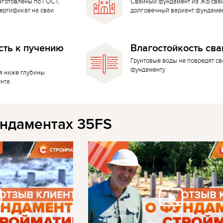
зготовлены по ГОСТ,
Свайный фундамент из ЖБ сва
ертификат на сваи
долговечный вариант фундаме
сть к пучению
Влагостойкость сва
Грунтовые воды не повредят с
фундаменту
я ниже глубины
унта
ндаментах 35FS