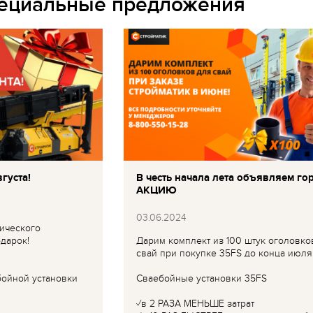
пециальные предложения
густа!
В честь начала лета объявляем го
АКЦИЮ
03.06.2024
ического
дарок!
Дарим комплект из 100 штук оголовко
свай при покупке 35FS до конца июля
бойной установки
Сваебойные установки 35FS
✓в 2 РАЗА МЕНЬШЕ затрат