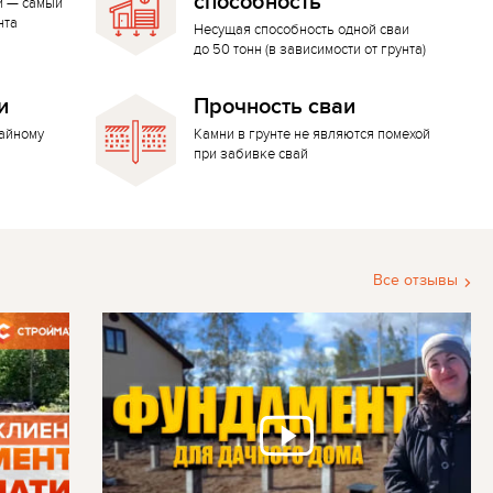
способность
й — самый
нта
Несущая способность одной сваи
до 50 тонн (в зависимости от грунта)
и
Прочность сваи
вайному
Камни в грунте не являются помехой
при забивке свай
Все отзывы