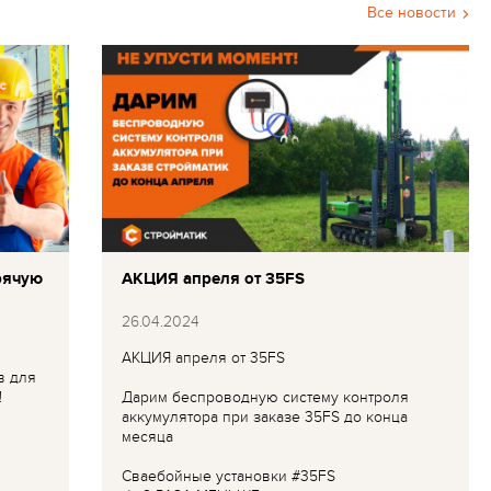
Все новости
рячую
АКЦИЯ апреля от 35FS
26.04.2024
АКЦИЯ апреля от 35FS
в для
!
Дарим беспроводную систему контроля
аккумулятора при заказе 35FS до конца
месяца
Сваебойные установки #35FS