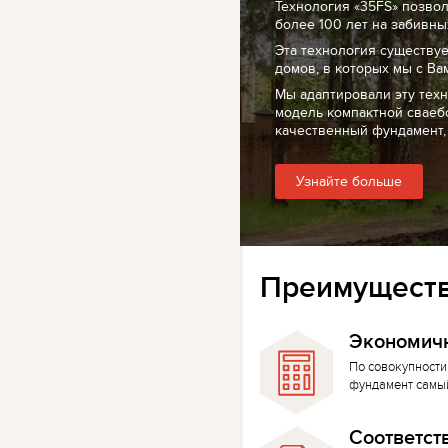
Технология «35FS» позво
более 100 лет на забивных
Эта технология существуе
домов, в которых мы с Ва
Мы адаптировали эту тех
модель компактной сваеб
качественный фундамент,
Узнайте больше
Преимуществ
Экономич
По совокупности
фундамент самы
Соответст