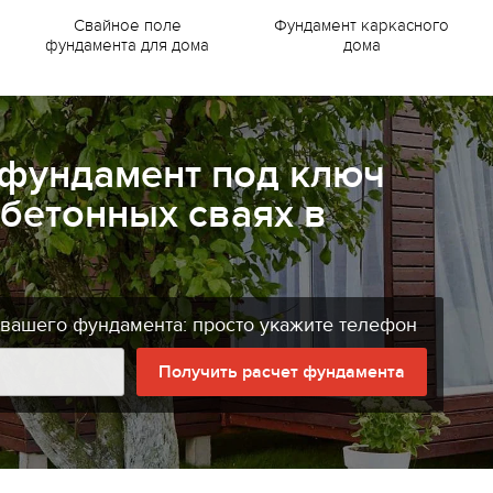
Свайное поле
Фундамент каркасного
фундамента для дома
дома
 фундамент под ключ
бетонных сваях в
 вашего фундамента: просто укажите телефон
Получить расчет фундамента