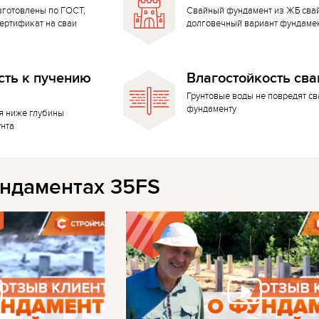
зготовлены по ГОСТ,
Свайный фундамент из ЖБ сва
ертификат на сваи
долговечный вариант фундаме
сть к пучению
Влагостойкость сва
Грунтовые воды не повредят с
фундаменту
я ниже глубины
унта
ндаментах 35FS