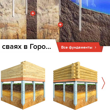
+
+
Фундамент для дома и бани на забивных ж/б сваях в Городище
Все фундаменты