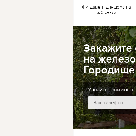
жб
Ленточный фундамент
Фундамент для дома на
для бани на жб сваях
ж.б сваях
Закажите
на железо
Городище
Узнайте стоимость