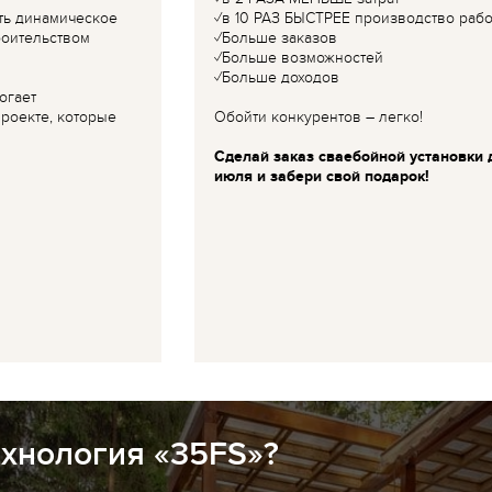
ть динамическое
✓в 10 РАЗ БЫСТРЕЕ производство рабо
роительством
✓Больше заказов
✓Больше возможностей
✓Больше доходов
огает
роекте, которые
Обойти конкурентов – легко!
Сделай заказ сваебойной установки 
июля и забери свой подарок!
ехнология «35FS»?