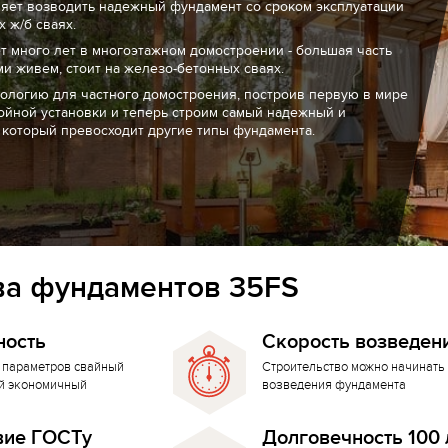
ляет возводить надежный фундамент со сроком эксплуатации
 ж/б сваях.
т много лет в многоэтажном домостроении - большая часть
ми живем, стоит на железо-бетонных сваях.
нологию для частного домостроения, построив первую в мире
ойной установки и теперь строим самый надежный и
 который превосходит другие типы фундамента.
а фундаментов 35FS
ность
Скорость возведен
 параметров свайный
Строительство можно начинать 
й экономичный
возведения фундамента
вие ГОСТу
Долговечность 100 