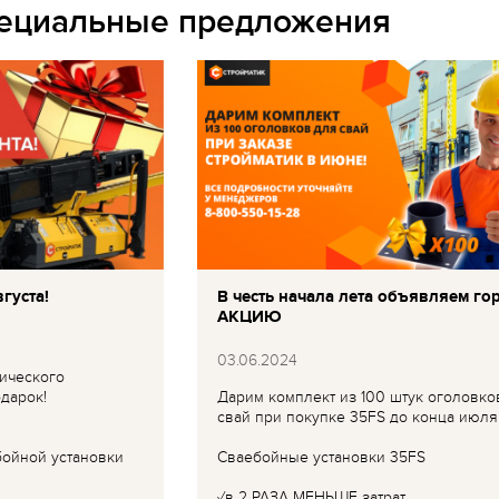
пециальные предложения
густа!
В честь начала лета объявляем го
АКЦИЮ
03.06.2024
ического
дарок!
Дарим комплект из 100 штук оголовко
свай при покупке 35FS до конца июля
бойной установки
Сваебойные установки 35FS
✓в 2 РАЗА МЕНЬШЕ затрат