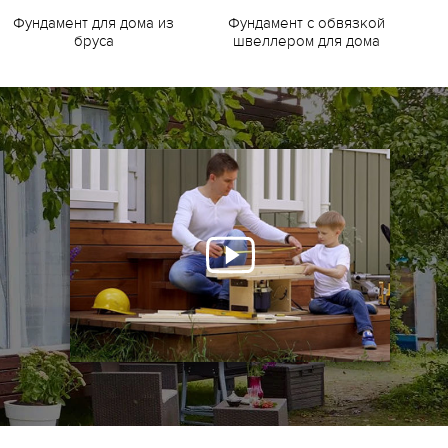
Фундамент для дома из
Фундамент с обвязкой
Ф
бруса
швеллером для дома