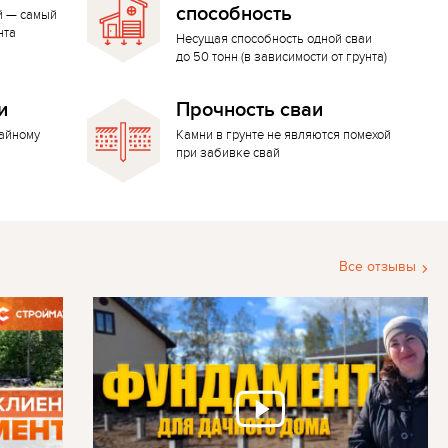
способность
й — самый
нта
Несущая способность одной сваи
до 50 тонн (в зависимости от грунта)
и
Прочность сваи
вайному
Камни в грунте не являются помехой
при забивке свай
Все отзывы