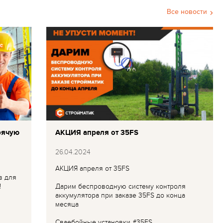
Все новости
рячую
АКЦИЯ апреля от 35FS
26.04.2024
АКЦИЯ апреля от 35FS
в для
!
Дарим беспроводную систему контроля
аккумулятора при заказе 35FS до конца
месяца
Сваебойные установки #35FS