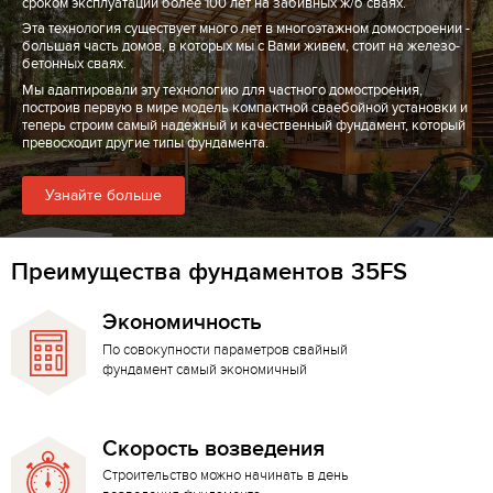
сроком эксплуатации более 100 лет на забивных ж/б сваях.
Эта технология существует много лет в многоэтажном домостроении -
большая часть домов, в которых мы с Вами живем, стоит на железо-
бетонных сваях.
Мы адаптировали эту технологию для частного домостроения,
построив первую в мире модель компактной сваебойной установки и
теперь строим самый надежный и качественный фундамент, который
превосходит другие типы фундамента.
Узнайте больше
Преимущества фундаментов 35FS
Экономичность
По совокупности параметров свайный
фундамент самый экономичный
Скорость возведения
Строительство можно начинать в день