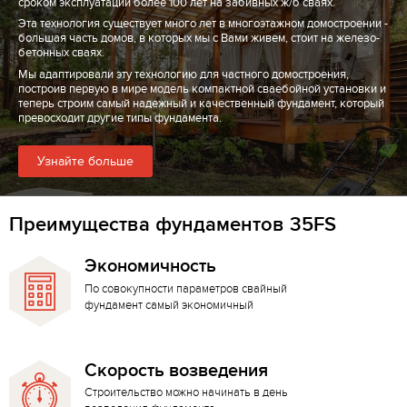
сроком эксплуатации более 100 лет на забивных ж/б сваях.
Эта технология существует много лет в многоэтажном домостроении -
большая часть домов, в которых мы с Вами живем, стоит на железо-
бетонных сваях.
Мы адаптировали эту технологию для частного домостроения,
построив первую в мире модель компактной сваебойной установки и
теперь строим самый надежный и качественный фундамент, который
превосходит другие типы фундамента.
Узнайте больше
Преимущества фундаментов 35FS
Экономичность
По совокупности параметров свайный
фундамент самый экономичный
Скорость возведения
Строительство можно начинать в день