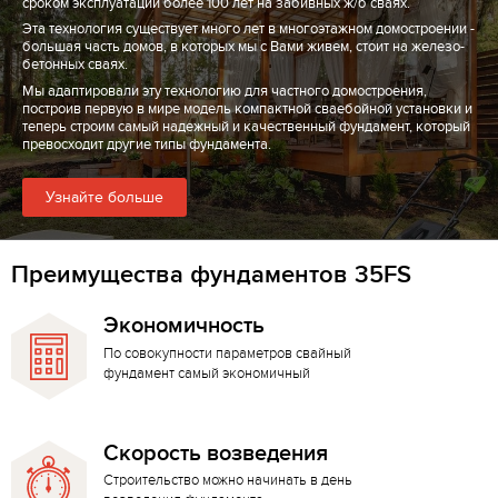
сроком эксплуатации более 100 лет на забивных ж/б сваях.
Эта технология существует много лет в многоэтажном домостроении -
большая часть домов, в которых мы с Вами живем, стоит на железо-
бетонных сваях.
Мы адаптировали эту технологию для частного домостроения,
построив первую в мире модель компактной сваебойной установки и
теперь строим самый надежный и качественный фундамент, который
превосходит другие типы фундамента.
Узнайте больше
Преимущества фундаментов 35FS
Экономичность
По совокупности параметров свайный
фундамент самый экономичный
Скорость возведения
Строительство можно начинать в день