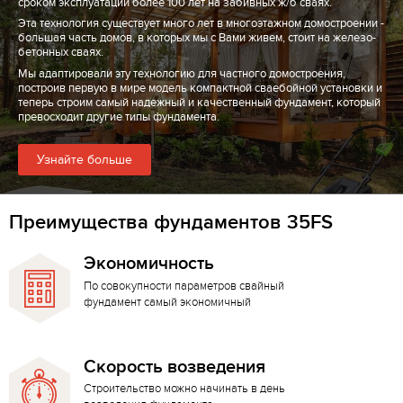
сроком эксплуатации более 100 лет на забивных ж/б сваях.
Эта технология существует много лет в многоэтажном домостроении -
большая часть домов, в которых мы с Вами живем, стоит на железо-
бетонных сваях.
Мы адаптировали эту технологию для частного домостроения,
построив первую в мире модель компактной сваебойной установки и
теперь строим самый надежный и качественный фундамент, который
превосходит другие типы фундамента.
Узнайте больше
Преимущества фундаментов 35FS
Экономичность
По совокупности параметров свайный
фундамент самый экономичный
Скорость возведения
Строительство можно начинать в день