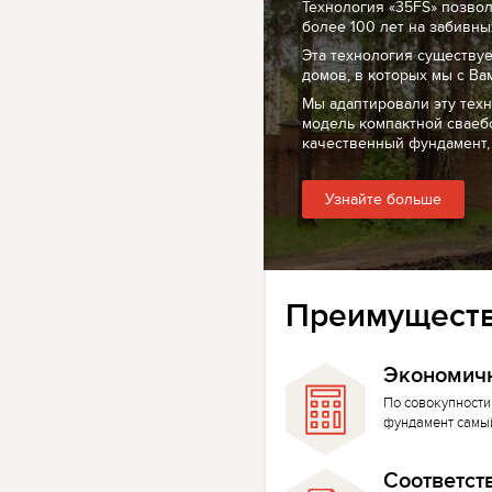
Технология «35FS» позво
более 100 лет на забивных
Эта технология существуе
домов, в которых мы с Ва
Мы адаптировали эту тех
модель компактной сваеб
качественный фундамент,
Узнайте больше
Преимуществ
Экономич
По совокупности
фундамент самы
Соответст