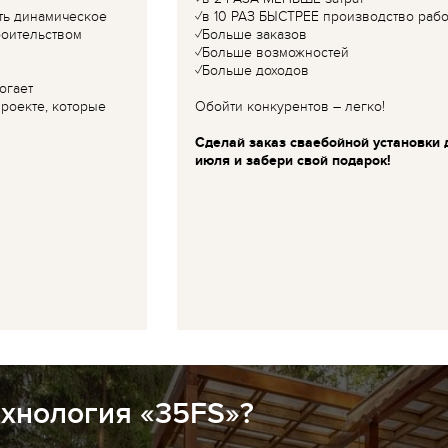
ть динамическое
✓в 10 РАЗ БЫСТРЕЕ производство рабо
роительством
✓Больше заказов
✓Больше возможностей
✓Больше доходов
огает
роекте, которые
Обойти конкурентов – легко!
Сделай заказ сваебойной установки 
июля и забери свой подарок!
ехнология «35FS»?