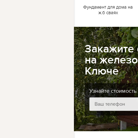
жб
Ленточный фундамент
Фундамент для дома на
для бани на жб сваях
ж.б сваях
Закажите
на железо
Ключе
Узнайте стоимость