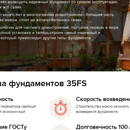
ляет возводить надежный фундамент со сроком эксплуатации
 ж/б сваях.
т много лет в многоэтажном домостроении - большая часть
ми живем, стоит на железо-бетонных сваях.
нологию для частного домостроения, построив первую в мире
ойной установки и теперь строим самый надежный и
 который превосходит другие типы фундамента.
а фундаментов 35FS
ность
Скорость возведен
 параметров свайный
Строительство можно начинать 
й экономичный
возведения фундамента
вие ГОСТу
Долговечность 100 