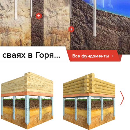
+
+
Фундамент для дома и бани на забивных ж/б сваях в Горячем Ключе
Все фундаменты