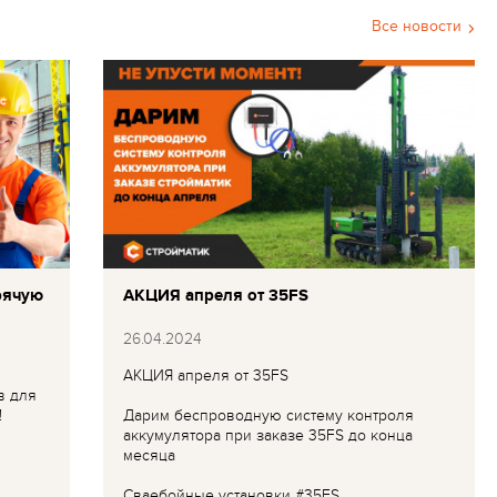
Все новости
рячую
АКЦИЯ апреля от 35FS
26.04.2024
АКЦИЯ апреля от 35FS
в для
!
Дарим беспроводную систему контроля
аккумулятора при заказе 35FS до конца
месяца
Сваебойные установки #35FS