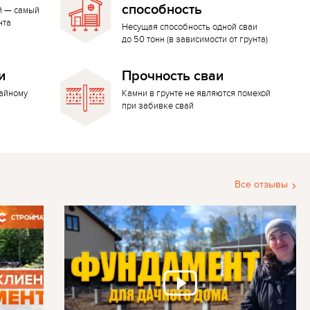
способность
й — самый
нта
Несущая способность одной сваи
до 50 тонн (в зависимости от грунта)
и
Прочность сваи
вайному
Камни в грунте не являются помехой
при забивке свай
Все отзывы