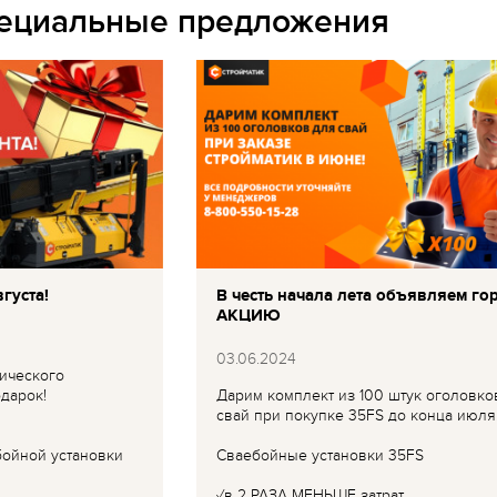
пециальные предложения
густа!
В честь начала лета объявляем го
АКЦИЮ
03.06.2024
ического
дарок!
Дарим комплект из 100 штук оголовко
свай при покупке 35FS до конца июля
бойной установки
Сваебойные установки 35FS
✓в 2 РАЗА МЕНЬШЕ затрат