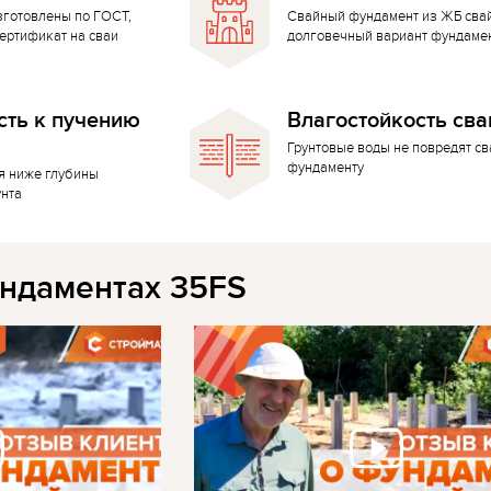
зготовлены по ГОСТ,
Свайный фундамент из ЖБ сва
ертификат на сваи
долговечный вариант фундаме
сть к пучению
Влагостойкость сва
Грунтовые воды не повредят с
фундаменту
я ниже глубины
унта
ндаментах 35FS