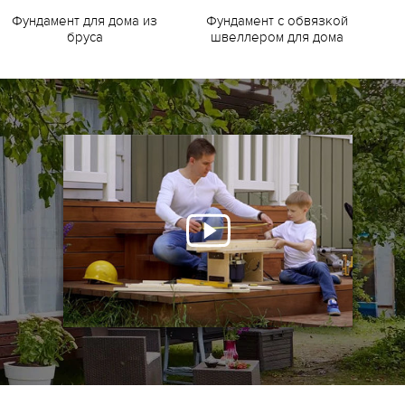
Фундамент для дома из
Фундамент с обвязкой
Ф
бруса
швеллером для дома