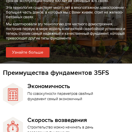
сроком эксплуатации более 100 лет на забивных ж/б сваях.
Эта технология существует много лет в многоэтажном домостроении -
большая часть домов, в которых мы с Вами живем, стоит на железо-
бетонных сваях.
Мы адаптировали эту технологию для частного домостроения,
построив первую в мире модель компактной сваебойной установки и
теперь строим самый надежный и качественный фундамент, который
превосходит другие типы фундамента.
Узнайте больше
Преимущества фундаментов 35FS
Экономичность
По совокупности параметров свайный
фундамент самый экономичный
Скорость возведения
Строительство можно начинать в день