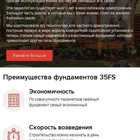
сроком эксплуатации более 100 лет на забивных ж/б сваях.
Эта технология существует много лет в многоэтажном домостроении -
большая часть домов, в которых мы с Вами живем, стоит на железо-
бетонных сваях.
Мы адаптировали эту технологию для частного домостроения,
построив первую в мире модель компактной сваебойной установки и
теперь строим самый надежный и качественный фундамент, который
превосходит другие типы фундамента.
Узнайте больше
Преимущества фундаментов 35FS
Экономичность
По совокупности параметров свайный
фундамент самый экономичный
Скорость возведения
Строительство можно начинать в день