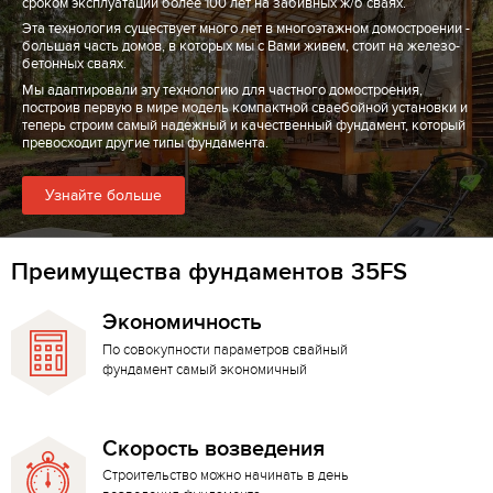
сроком эксплуатации более 100 лет на забивных ж/б сваях.
Эта технология существует много лет в многоэтажном домостроении -
большая часть домов, в которых мы с Вами живем, стоит на железо-
бетонных сваях.
Мы адаптировали эту технологию для частного домостроения,
построив первую в мире модель компактной сваебойной установки и
теперь строим самый надежный и качественный фундамент, который
превосходит другие типы фундамента.
Узнайте больше
Преимущества фундаментов 35FS
Экономичность
По совокупности параметров свайный
фундамент самый экономичный
Скорость возведения
Строительство можно начинать в день