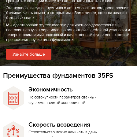
сроком эксплуатации более 100 лет на забивных ж/б сваях.
Эта технология существует много лет в многоэтажном домостроении -
большая часть домов, в которых мы с Вами живем, стоит на железо-
бетонных сваях.
Мы адаптировали эту технологию для частного домостроения,
построив первую в мире модель компактной сваебойной установки и
теперь строим самый надежный и качественный фундамент, который
превосходит другие типы фундамента.
Узнайте больше
Преимущества фундаментов 35FS
Экономичность
По совокупности параметров свайный
фундамент самый экономичный
Скорость возведения
Строительство можно начинать в день