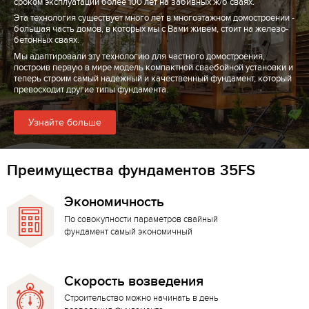
сроком эксплуатации более 100 лет на забивных ж/б сваях.
Эта технология существует много лет в многоэтажном домостроении -
большая часть домов, в которых мы с Вами живем, стоит на железо-
бетонных сваях.
Мы адаптировали эту технологию для частного домостроения,
построив первую в мире модель компактной сваебойной установки и
теперь строим самый надежный и качественный фундамент, который
превосходит другие типы фундамента.
Узнайте больше
Преимущества фундаментов 35FS
Экономичность
По совокупности параметров свайный
фундамент самый экономичный
Скорость возведения
Строительство можно начинать в день