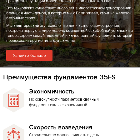
сроком эксплуатации более 100 лет на забивных ж/б сваях.
Эта технология существует много лет в многоэтажном домостроении -
большая часть домов, в которых мы с Вами живем, стоит на железо-
бетонных сваях.
Мы адаптировали эту технологию для частного домостроения,
построив первую в мире модель компактной сваебойной установки и
теперь строим самый надежный и качественный фундамент, который
превосходит другие типы фундамента.
Узнайте больше
Преимущества фундаментов 35FS
Экономичность
По совокупности параметров свайный
фундамент самый экономичный
Скорость возведения
Строительство можно начинать в день