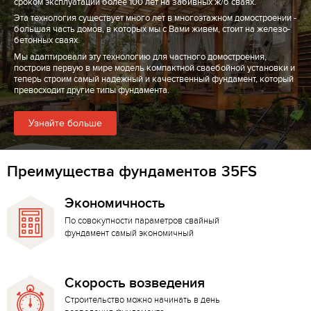
сроком эксплуатации более 100 лет на забивных ж/б сваях.
Эта технология существует много лет в многоэтажном домостроении -
большая часть домов, в которых мы с Вами живем, стоит на железо-
бетонных сваях.
Мы адаптировали эту технологию для частного домостроения,
построив первую в мире модель компактной сваебойной установки и
теперь строим самый надежный и качественный фундамент, который
превосходит другие типы фундамента.
Узнайте больше
Преимущества фундаментов 35FS
Экономичность
По совокупности параметров свайный
фундамент самый экономичный
Скорость возведения
Строительство можно начинать в день