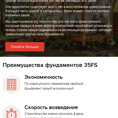
сроком эксплуатации более 100 лет на забивных ж/б сваях.
Эта технология существует много лет в многоэтажном домостроении -
большая часть домов, в которых мы с Вами живем, стоит на железо-
бетонных сваях.
Мы адаптировали эту технологию для частного домостроения,
построив первую в мире модель компактной сваебойной установки и
теперь строим самый надежный и качественный фундамент, который
превосходит другие типы фундамента.
Узнайте больше
Преимущества фундаментов 35FS
Экономичность
По совокупности параметров свайный
фундамент самый экономичный
Скорость возведения
Строительство можно начинать в день