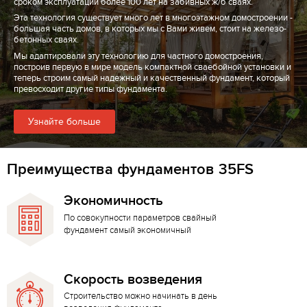
сроком эксплуатации более 100 лет на забивных ж/б сваях.
Эта технология существует много лет в многоэтажном домостроении -
большая часть домов, в которых мы с Вами живем, стоит на железо-
бетонных сваях.
Мы адаптировали эту технологию для частного домостроения,
построив первую в мире модель компактной сваебойной установки и
теперь строим самый надежный и качественный фундамент, который
превосходит другие типы фундамента.
Узнайте больше
Преимущества фундаментов 35FS
Экономичность
По совокупности параметров свайный
фундамент самый экономичный
Скорость возведения
Строительство можно начинать в день