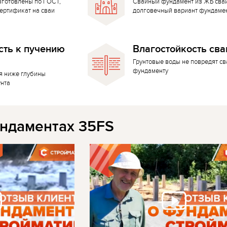
зготовлены по ГОСТ,
Свайный фундамент из ЖБ сва
ертификат на сваи
долговечный вариант фундаме
сть к пучению
Влагостойкость сва
Грунтовые воды не повредят с
фундаменту
я ниже глубины
унта
ндаментах 35FS