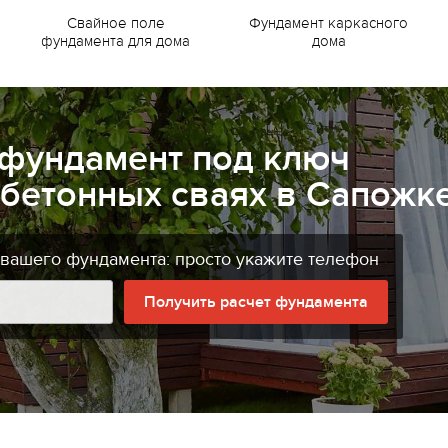
Свайное поле
Фундамент каркасного
фундамента для дома
дома
 фундамент под ключ
бетонных сваях в Сапожк
 вашего фундамента: просто укажите телефон
Получить расчет фундамента