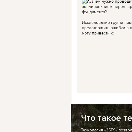
Зачем нужно проводи
зондированием перед ст
фундамента?
Исследование грунта пом
предотвратить ошибки в п
могу привести к:
Что такое т
Технология «35FS» позво