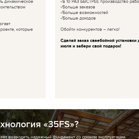
ть динамическое
✓в 10 РАЗ БЫСТРЕЕ производство рабо
роительством
✓Больше заказов
✓Больше возможностей
✓Больше доходов
огает
роекте, которые
Обойти конкурентов – легко!
Сделай заказ сваебойной установки 
июля и забери свой подарок!
ехнология «35FS»?
ляет возводить надежный фундамент со сроком эксплуатации