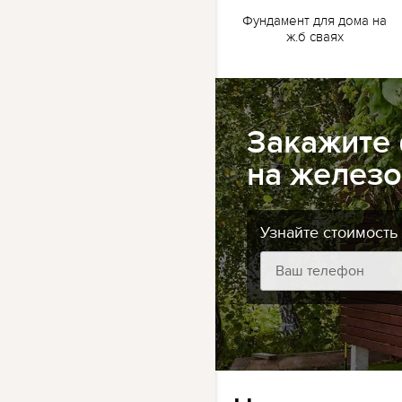
жб
Ленточный фундамент
Фундамент для дома на
для бани на жб сваях
ж.б сваях
Закажите
на железо
Узнайте стоимость