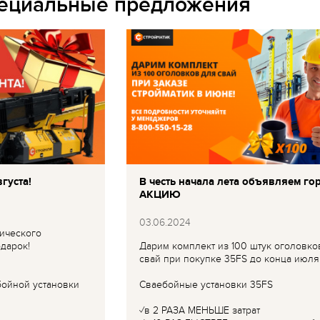
пециальные предложения
густа!
В честь начала лета объявляем го
АКЦИЮ
03.06.2024
ического
дарок!
Дарим комплект из 100 штук оголовко
свай при покупке 35FS до конца июля
бойной установки
Сваебойные установки 35FS
✓в 2 РАЗА МЕНЬШЕ затрат