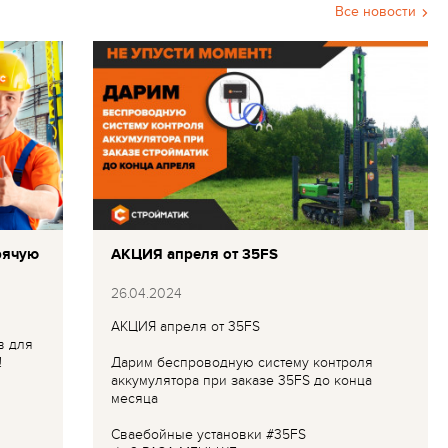
Все новости
рячую
АКЦИЯ апреля от 35FS
26.04.2024
АКЦИЯ апреля от 35FS
в для
!
Дарим беспроводную систему контроля
аккумулятора при заказе 35FS до конца
месяца
Сваебойные установки #35FS