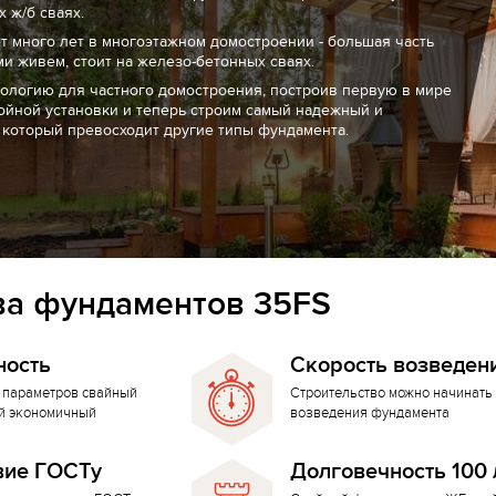
 ж/б сваях.
т много лет в многоэтажном домостроении - большая часть
ми живем, стоит на железо-бетонных сваях.
нологию для частного домостроения, построив первую в мире
ойной установки и теперь строим самый надежный и
 который превосходит другие типы фундамента.
а фундаментов 35FS
ность
Скорость возведен
 параметров свайный
Строительство можно начинать 
й экономичный
возведения фундамента
вие ГОСТу
Долговечность 100 