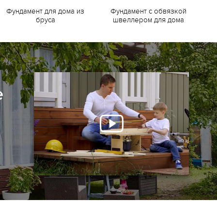
Фундамент для дома из
Фундамент с обвязкой
Ф
бруса
швеллером для дома
е