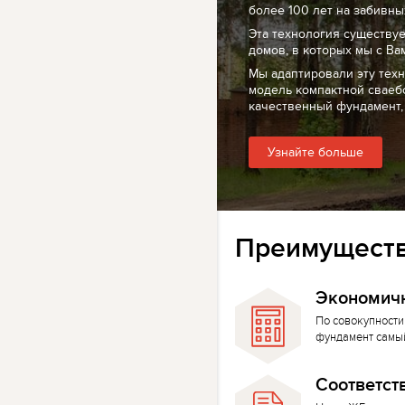
более 100 лет на забивных
Эта технология существуе
домов, в которых мы с Ва
Мы адаптировали эту тех
модель компактной сваеб
качественный фундамент,
Узнайте больше
Преимуществ
Экономич
По совокупности
фундамент самы
Соответст