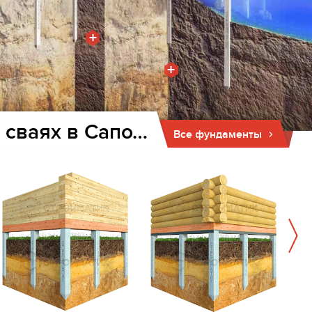
+
+
Фундамент для дома и бани на забивных ж/б сваях в Сапожке
Все фундаменты