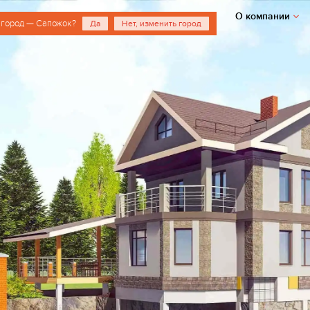
О компании
 город — Сапожок?
Да
Нет, изменить город