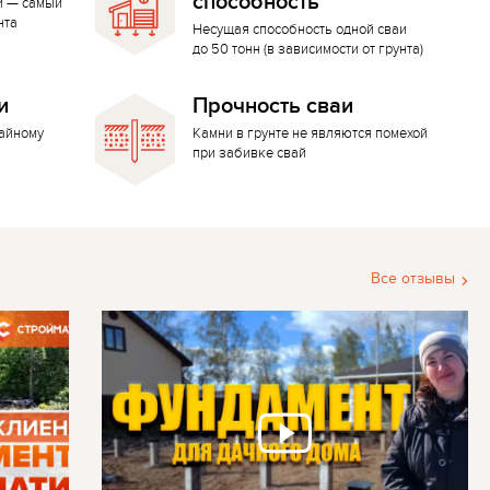
способность
й — самый
нта
Несущая способность одной сваи
до 50 тонн (в зависимости от грунта)
и
Прочность сваи
вайному
Камни в грунте не являются помехой
при забивке свай
Все отзывы