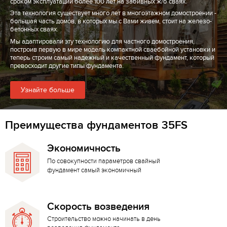
сроком эксплуатации более 100 лет на забивных ж/б сваях.
Эта технология существует много лет в многоэтажном домостроении -
большая часть домов, в которых мы с Вами живем, стоит на железо-
бетонных сваях.
Мы адаптировали эту технологию для частного домостроения,
построив первую в мире модель компактной сваебойной установки и
теперь строим самый надежный и качественный фундамент, который
превосходит другие типы фундамента.
Узнайте больше
Преимущества фундаментов 35FS
Экономичность
По совокупности параметров свайный
фундамент самый экономичный
Скорость возведения
Строительство можно начинать в день