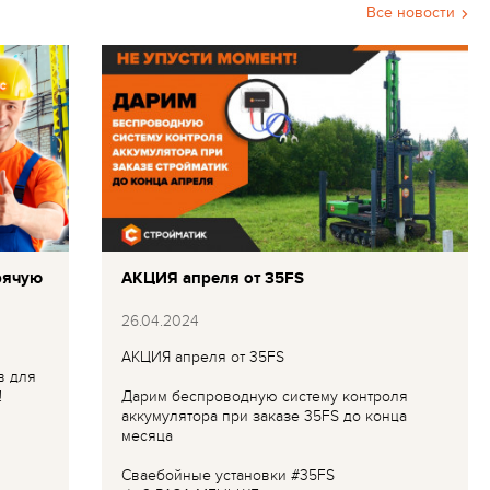
Все новости
рячую
АКЦИЯ апреля от 35FS
26.04.2024
АКЦИЯ апреля от 35FS
в для
!
Дарим беспроводную систему контроля
аккумулятора при заказе 35FS до конца
месяца
Сваебойные установки #35FS