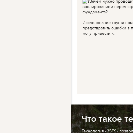
Зачем нужно проводи
зондированием перед ст
фундамента?
Исследование грунта пом
предотвратить ошибки в п
могу привести к:
Что такое т
Технология «35FS» позво