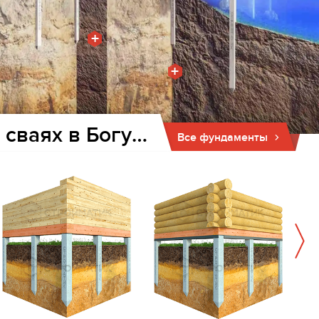
+
+
Фундамент для дома и бани на забивных ж/б сваях в Богучаре
Все фундаменты