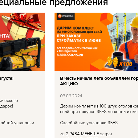
пециальные предложения
густа!
В честь начала лета объявляем го
АКЦИЮ
03.06.2024
ического
дарок!
Дарим комплект из 100 штук оголовко
свай при покупке 35FS до конца июля
бойной установки
Сваебойные установки 35FS
✓в 2 РАЗА МЕНЬШЕ затрат