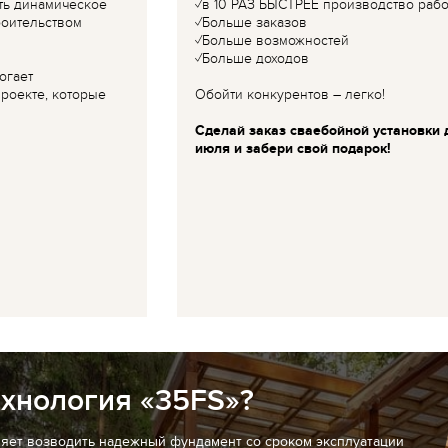
ть динамическое
✓в 10 РАЗ БЫСТРЕЕ производство рабо
роительством
✓Больше заказов
✓Больше возможностей
✓Больше доходов
огает
роекте, которые
Обойти конкурентов – легко!
Сделай заказ сваебойной установки 
июля и забери свой подарок!
ехнология «35FS»?
ляет возводить надежный фундамент со сроком эксплуатации