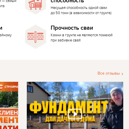
способность
й — самый
нта
Несущая способность одной сваи
до 50 тонн (в зависимости от грунта)
и
Прочность сваи
вайному
Камни в грунте не являются помехой
при забивке свай
Все отзывы