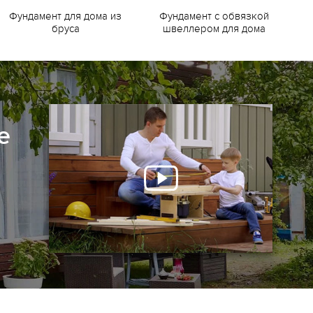
Фундамент для дома из
Фундамент с обвязкой
Ф
бруса
швеллером для дома
е