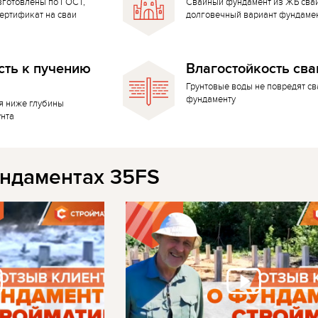
зготовлены по ГОСТ,
Свайный фундамент из ЖБ сва
ертификат на сваи
долговечный вариант фундаме
сть к пучению
Влагостойкость сва
Грунтовые воды не повредят с
фундаменту
я ниже глубины
унта
ндаментах 35FS