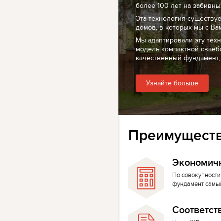
более 100 лет на забивных
Эта технология существуе
домов, в которых мы с Ва
Мы адаптировали эту тех
модель компактной сваеб
качественный фундамент,
Узнайте больше
Преимуществ
Экономич
По совокупности
фундамент самы
Соответст