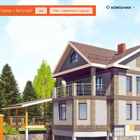
О компании
город — Богучар?
Да
Нет, изменить город