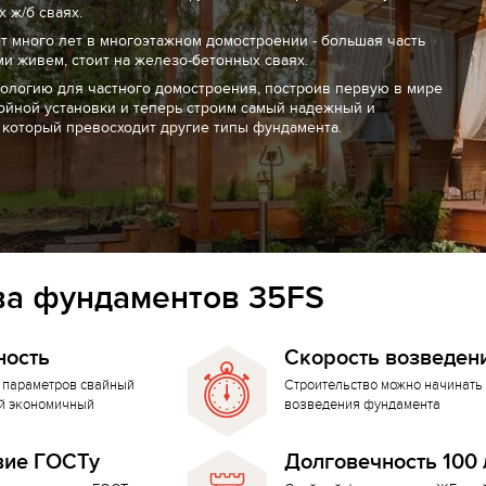
 ж/б сваях.
т много лет в многоэтажном домостроении - большая часть
ми живем, стоит на железо-бетонных сваях.
нологию для частного домостроения, построив первую в мире
ойной установки и теперь строим самый надежный и
 который превосходит другие типы фундамента.
а фундаментов 35FS
ность
Скорость возведен
 параметров свайный
Строительство можно начинать 
й экономичный
возведения фундамента
вие ГОСТу
Долговечность 100 