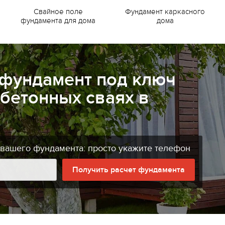
Свайное поле
Фундамент каркасного
фундамента для дома
дома
 фундамент под ключ
бетонных сваях в
 вашего фундамента: просто укажите телефон
Получить расчет фундамента