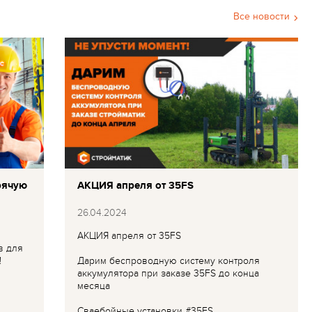
Все новости
рячую
АКЦИЯ апреля от 35FS
26.04.2024
АКЦИЯ апреля от 35FS
в для
!
Дарим беспроводную систему контроля
аккумулятора при заказе 35FS до конца
месяца
Сваебойные установки #35FS