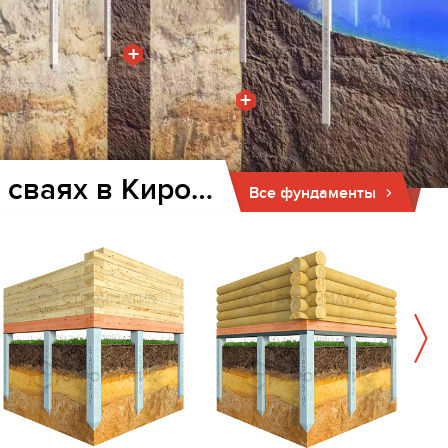
+
+
Фундамент для дома и бани на забивных ж/б сваях в Кировске
Все фундаменты