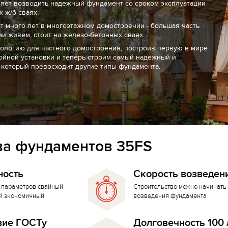
ляет возводить надежный фундамент со сроком эксплуатации
 ж/б сваях.
т много лет в многоэтажном домостроении - большая часть
ми живем, стоит на железо-бетонных сваях.
нологию для частного домостроения, построив первую в мире
ойной установки и теперь строим самый надежный и
 который превосходит другие типы фундамента.
а фундаментов 35FS
ность
Скорость возведен
 параметров свайный
Строительство можно начинать 
й экономичный
возведения фундамента
вие ГОСТу
Долговечность 100 