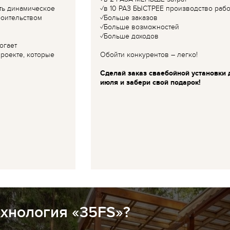
ть динамическое
✓в 10 РАЗ БЫСТРЕЕ производство рабо
роительством
✓Больше заказов
✓Больше возможностей
✓Больше доходов
огает
роекте, которые
Обойти конкурентов – легко!
Сделай заказ сваебойной установки 
июля и забери свой подарок!
ехнология «35FS»?