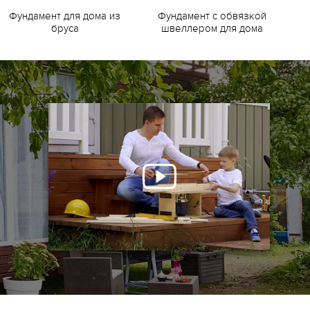
Фундамент для дома из
Фундамент с обвязкой
Ф
бруса
швеллером для дома