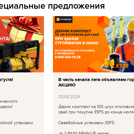
пециальные предложения
густа!
В честь начала лета объявляем го
АКЦИЮ
03.06.2024
ического
дарок!
Дарим комплект из 100 штук оголовко
свай при покупке 35FS до конца июля
бойной установки
Сваебойные установки 35FS
✓в 2 РАЗА МЕНЬШЕ затрат