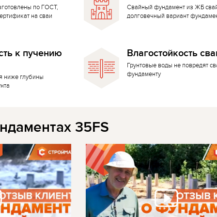
зготовлены по ГОСТ,
Свайный фундамент из ЖБ сва
ертификат на сваи
долговечный вариант фундаме
сть к пучению
Влагостойкость сва
Грунтовые воды не повредят с
фундаменту
я ниже глубины
унта
ндаментах 35FS