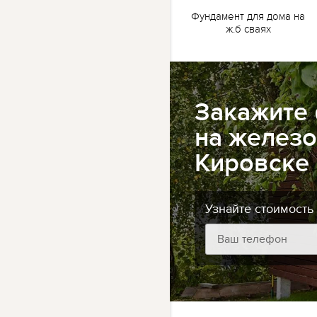
жб
Ленточный фундамент
Фундамент для дома на
для бани на жб сваях
ж.б сваях
Закажите
на железо
Кировске
Узнайте стоимость