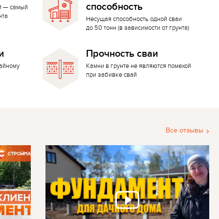
способность
й — самый
нта
Несущая способность одной сваи
до 50 тонн (в зависимости от грунта)
и
Прочность сваи
вайному
Камни в грунте не являются помехой
при забивке свай
Все отзывы