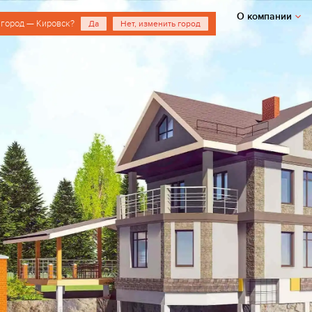
О компании
 город — Кировск?
Да
Нет, изменить город