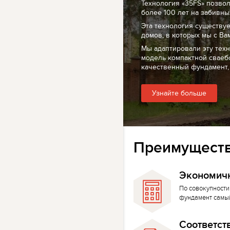
Технология «35FS» позво
более 100 лет на забивных
Эта технология существуе
домов, в которых мы с Ва
Мы адаптировали эту тех
модель компактной сваеб
качественный фундамент,
Узнайте больше
Преимуществ
Экономич
По совокупности
фундамент самы
Соответст