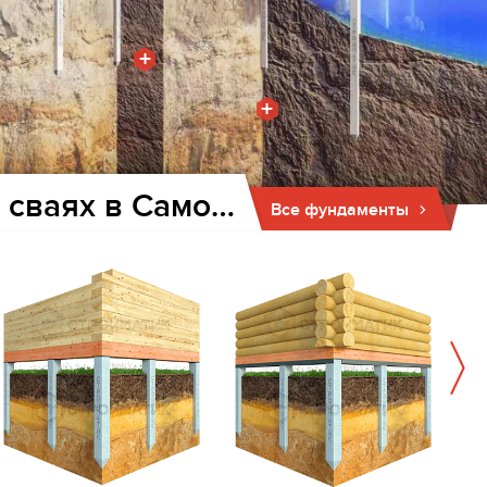
+
+
Фундамент для дома и бани на забивных ж/б сваях в Самойловке
Все фундаменты