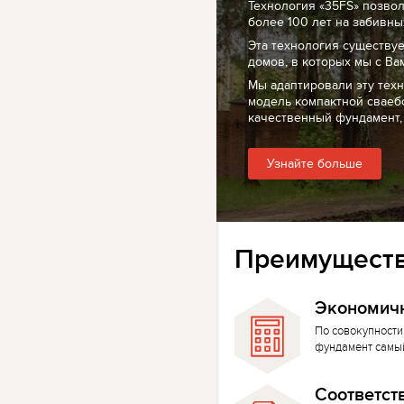
Технология «35FS» позво
более 100 лет на забивных
Эта технология существуе
домов, в которых мы с Ва
Мы адаптировали эту тех
модель компактной сваеб
качественный фундамент,
Узнайте больше
Преимуществ
Экономич
По совокупности
фундамент самы
Соответст