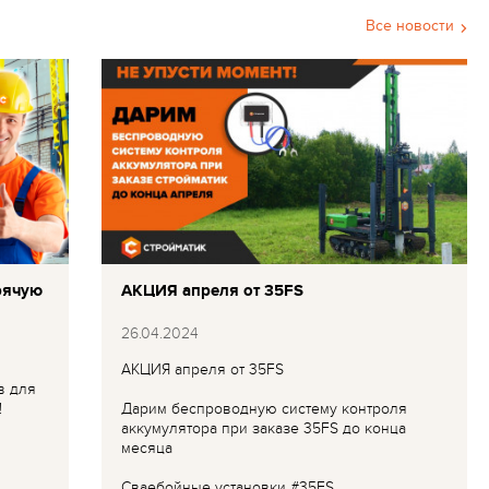
Все новости
рячую
АКЦИЯ апреля от 35FS
26.04.2024
АКЦИЯ апреля от 35FS
в для
!
Дарим беспроводную систему контроля
аккумулятора при заказе 35FS до конца
месяца
Сваебойные установки #35FS