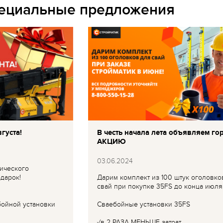
пециальные предложения
густа!
В честь начала лета объявляем го
АКЦИЮ
03.06.2024
ического
дарок!
Дарим комплект из 100 штук оголовко
свай при покупке 35FS до конца июля
бойной установки
Сваебойные установки 35FS
✓в 2 РАЗА МЕНЬШЕ затрат