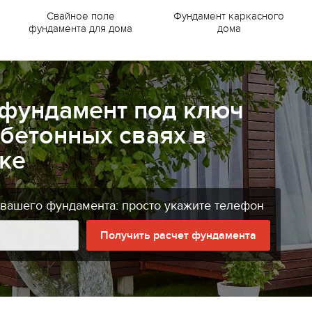
Свайное поле
Фундамент каркасного
фундамента для дома
дома
 фундамент под ключ
бетонных сваях в
ке
 вашего фундамента: просто укажите телефон
Получить расчет фундамента