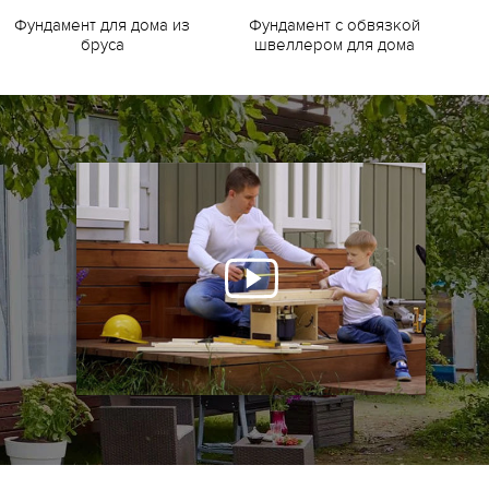
Фундамент для дома из
Фундамент с обвязкой
Ф
бруса
швеллером для дома