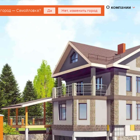
О компании
 город — Самойловка?
Да
Нет, изменить город