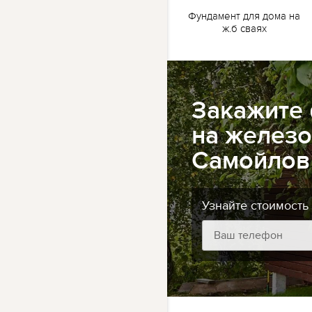
жб
Ленточный фундамент
Фундамент для дома на
для бани на жб сваях
ж.б сваях
Закажите
на железо
Самойлов
Узнайте стоимость