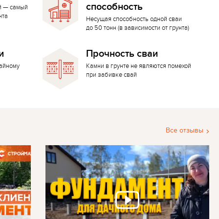
способность
й — самый
нта
Несущая способность одной сваи
до 50 тонн (в зависимости от грунта)
и
Прочность сваи
вайному
Камни в грунте не являются помехой
при забивке свай
Все отзывы