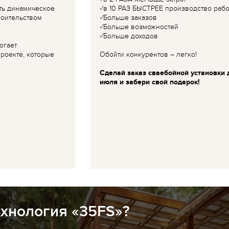
ть динамическое
✓в 10 РАЗ БЫСТРЕЕ производство рабо
роительством
✓Больше заказов
✓Больше возможностей
✓Больше доходов
огает
роекте, которые
Обойти конкурентов – легко!
Сделай заказ сваебойной установки 
июля и забери свой подарок!
ехнология «35FS»?