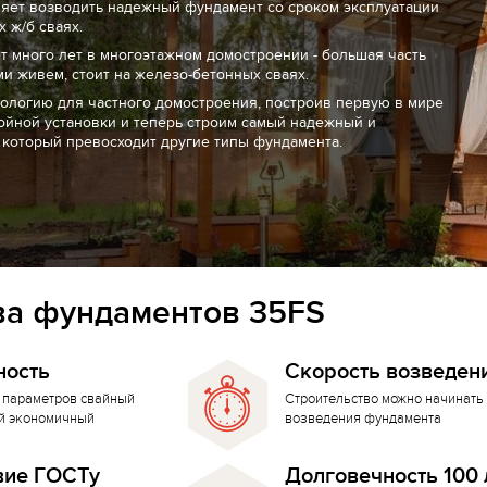
ляет возводить надежный фундамент со сроком эксплуатации
 ж/б сваях.
т много лет в многоэтажном домостроении - большая часть
ми живем, стоит на железо-бетонных сваях.
нологию для частного домостроения, построив первую в мире
ойной установки и теперь строим самый надежный и
 который превосходит другие типы фундамента.
а фундаментов 35FS
ность
Скорость возведен
 параметров свайный
Строительство можно начинать 
й экономичный
возведения фундамента
вие ГОСТу
Долговечность 100 