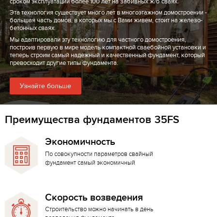
сроком эксплуатации более 100 лет на забивных ж/б сваях.
Эта технология существует много лет в многоэтажном домостроении -
большая часть домов, в которых мы с Вами живем, стоит на железо-
бетонных сваях.
Мы адаптировали эту технологию для частного домостроения,
построив первую в мире модель компактной сваебойной установки и
теперь строим самый надежный и качественный фундамент, который
превосходит другие типы фундамента.
Узнайте больше
Преимущества фундаментов 35FS
Экономичность
По совокупности параметров свайный
фундамент самый экономичный
Скорость возведения
Строительство можно начинать в день