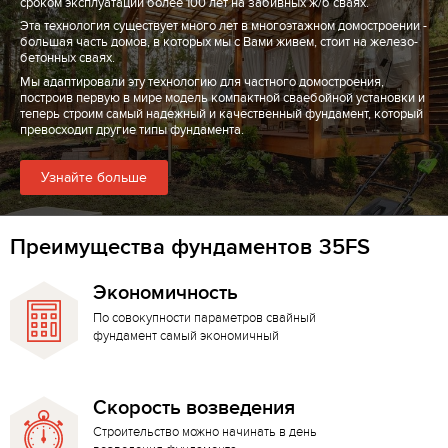
сроком эксплуатации более 100 лет на забивных ж/б сваях.
Эта технология существует много лет в многоэтажном домостроении -
большая часть домов, в которых мы с Вами живем, стоит на железо-
бетонных сваях.
Мы адаптировали эту технологию для частного домостроения,
построив первую в мире модель компактной сваебойной установки и
теперь строим самый надежный и качественный фундамент, который
превосходит другие типы фундамента.
Узнайте больше
Преимущества фундаментов 35FS
Экономичность
По совокупности параметров свайный
фундамент самый экономичный
Скорость возведения
Строительство можно начинать в день