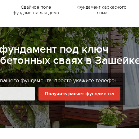
Свайное поле
Фундамент каркасного
фундамента для дома
дома
 фундамент под ключ
бетонных сваях в Зашейк
 вашего фундамента: просто укажите телефон
Получить расчет фундамента