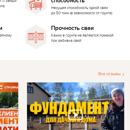
способность
й — самый
нта
Несущая способность одной сваи
до 50 тонн (в зависимости от грунта)
и
Прочность сваи
вайному
Камни в грунте не являются помехой
при забивке свай
Все отзывы