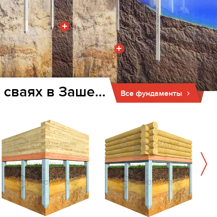
+
+
Фундамент для дома и бани на забивных ж/б сваях в Зашейке
Все фундаменты