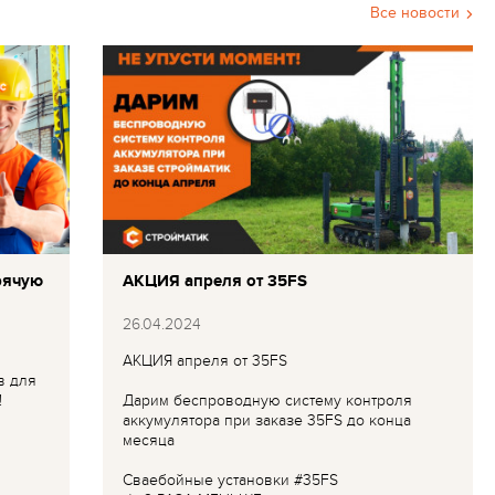
Все новости
рячую
АКЦИЯ апреля от 35FS
26.04.2024
АКЦИЯ апреля от 35FS
в для
!
Дарим беспроводную систему контроля
аккумулятора при заказе 35FS до конца
месяца
Сваебойные установки #35FS