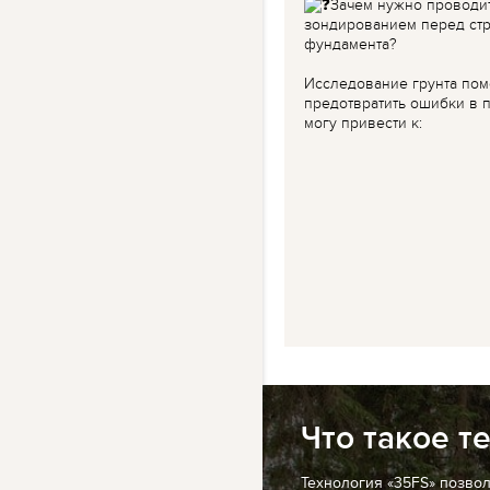
Зачем нужно проводи
зондированием перед ст
фундамента?
Исследование грунта пом
предотвратить ошибки в п
могу привести к:
Что такое т
Технология «35FS» позво