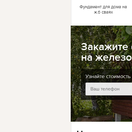
жб
Ленточный фундамент
Фундамент для дома на
для бани на жб сваях
ж.б сваях
Закажите
на железо
Узнайте стоимость