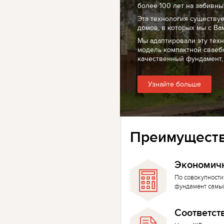
более 100 лет на забивных
Эта технология существуе
домов, в которых мы с Ва
Мы адаптировали эту тех
модель компактной сваеб
качественный фундамент,
Узнайте больше
Преимуществ
Экономич
По совокупности
фундамент самы
Соответст