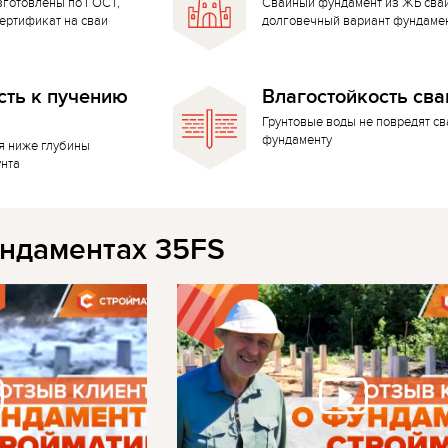
зготовлены по ГОСТ,
Свайный фундамент из ЖБ сва
ертификат на сваи
долговечный вариант фундаме
сть к пучению
Влагостойкость сва
Грунтовые воды не повредят с
фундаменту
я ниже глубины
унта
ндаментах 35FS