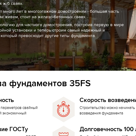
 ж/б сваях.
т много лет в многоэтажном домостроении - большая часть
ми живем, стоит на железо-бетонных сваях.
нологию для частного домостроения, построив первую в мире
ойной установки и теперь строим самый надежный и
 который превосходит другие типы фундамента.
а фундаментов 35FS
ность
Скорость возведен
 параметров свайный
Строительство можно начинать 
й экономичный
возведения фундамента
вие ГОСТу
Долговечность 100 