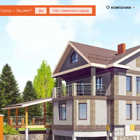
О компании
 город — Зашеек?
Да
Нет, изменить город