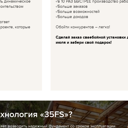
ть динамическое
✓в 10 РАЗ БЫСТРЕЕ производство рабо
роительством
✓Больше заказов
✓Больше возможностей
✓Больше доходов
огает
роекте, которые
Обойти конкурентов – легко!
Сделай заказ сваебойной установки 
июля и забери свой подарок!
ехнология «35FS»?
ляет возводить надежный фундамент со сроком эксплуатации