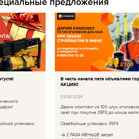
пециальные предложения
густа!
В честь начала лета объявляем го
АКЦИЮ
03.06.2024
ического
дарок!
Дарим комплект из 100 штук оголовко
свай при покупке 35FS до конца июля
бойной установки
Сваебойные установки 35FS
✓в 2 РАЗА МЕНЬШЕ затрат