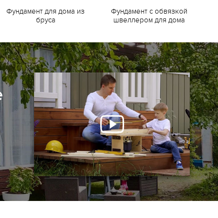
Фундамент для дома из
Фундамент с обвязкой
Ф
бруса
швеллером для дома
е