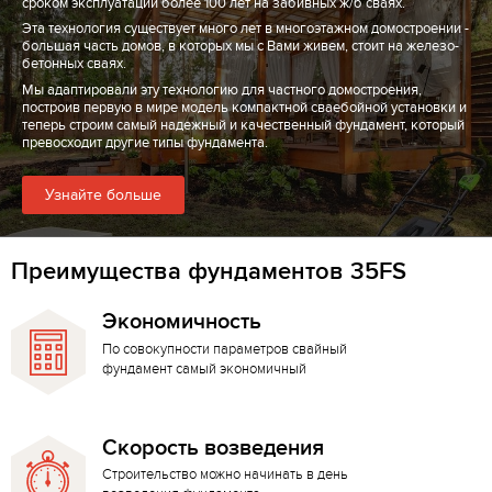
сроком эксплуатации более 100 лет на забивных ж/б сваях.
Эта технология существует много лет в многоэтажном домостроении -
большая часть домов, в которых мы с Вами живем, стоит на железо-
бетонных сваях.
Мы адаптировали эту технологию для частного домостроения,
построив первую в мире модель компактной сваебойной установки и
теперь строим самый надежный и качественный фундамент, который
превосходит другие типы фундамента.
Узнайте больше
Преимущества фундаментов 35FS
Экономичность
По совокупности параметров свайный
фундамент самый экономичный
Скорость возведения
Строительство можно начинать в день