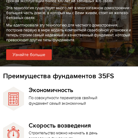
сроком эксплуатации более 100 лет на забивных ж/б сваях.
Эта технология существует много лет в многоэтажном домостроении -
большая часть домов, в которых мы с Вами живем, стоит на железо-
бетонных сваях.
Мы адаптировали эту технологию для частного домостроения,
построив первую в мире модель компактной сваебойной установки и
теперь строим самый надежный и качественный фундамент, который
превосходит другие типы фундамента.
Узнайте больше
Преимущества фундаментов 35FS
Экономичность
По совокупности параметров свайный
фундамент самый экономичный
Скорость возведения
Строительство можно начинать в день