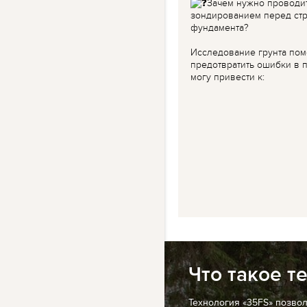
Зачем нужно проводи
зондированием перед ст
фундамента?
Исследование грунта пом
предотвратить ошибки в п
могу привести к:
Что такое т
Технология «35FS» позво