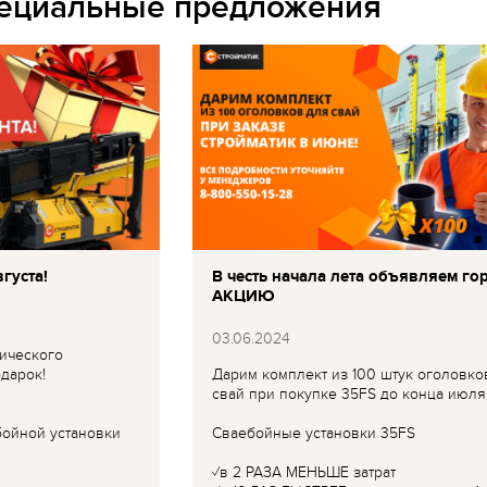
пециальные предложения
густа!
В честь начала лета объявляем го
АКЦИЮ
03.06.2024
ического
дарок!
Дарим комплект из 100 штук оголовко
свай при покупке 35FS до конца июля
бойной установки
Сваебойные установки 35FS
✓в 2 РАЗА МЕНЬШЕ затрат