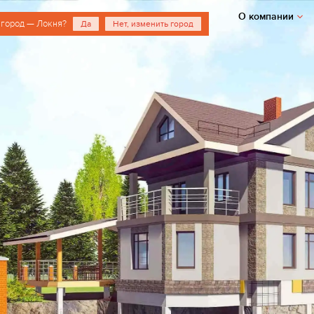
О компании
 город — Локня?
Да
Нет, изменить город