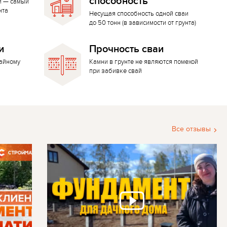
способность
й — самый
нта
Несущая способность одной сваи
до 50 тонн (в зависимости от грунта)
и
Прочность сваи
вайному
Камни в грунте не являются помехой
при забивке свай
Все отзывы