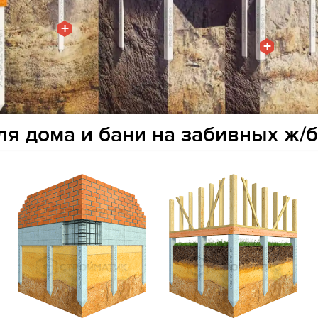
+
+
я дома и бани на забивных ж/б