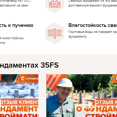
зготовлены по ГОСТ,
Свайный фундамент из ЖБ сва
ертификат на сваи
долговечный вариант фундаме
сть к пучению
Влагостойкость сва
Грунтовые воды не повредят с
фундаменту
я ниже глубины
унта
ндаментах 35FS