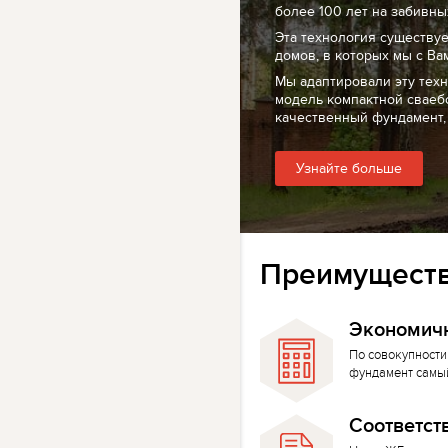
более 100 лет на забивных
Эта технология существуе
домов, в которых мы с Ва
Мы адаптировали эту тех
модель компактной сваеб
качественный фундамент,
Узнайте больше
Преимуществ
Экономич
По совокупности
фундамент самы
Соответст