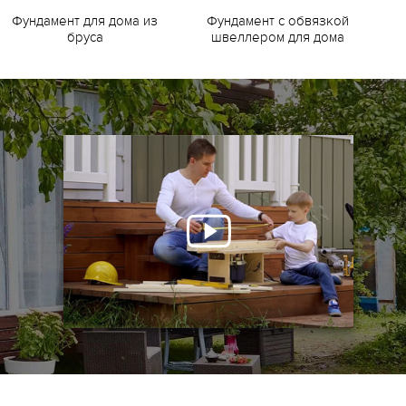
Фундамент для дома из
Фундамент с обвязкой
Ф
бруса
швеллером для дома