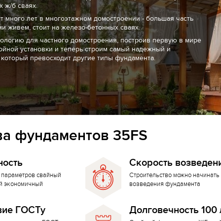
 ж/б сваях.
т много лет в многоэтажном домостроении - большая часть
ми живем, стоит на железо-бетонных сваях.
нологию для частного домостроения, построив первую в мире
ойной установки и теперь строим самый надежный и
 который превосходит другие типы фундамента.
а фундаментов 35FS
ность
Скорость возведен
 параметров свайный
Строительство можно начинать 
й экономичный
возведения фундамента
вие ГОСТу
Долговечность 100 