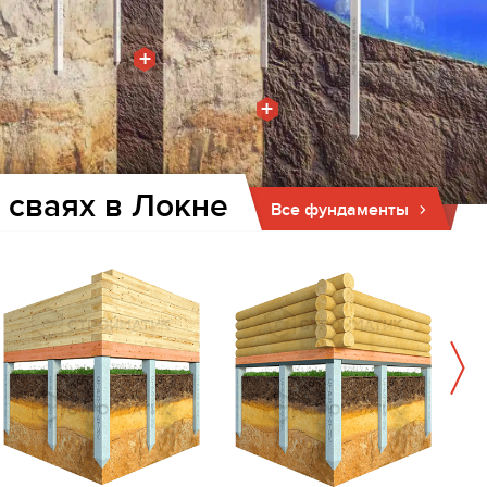
+
+
 сваях в Локне
Все фундаменты