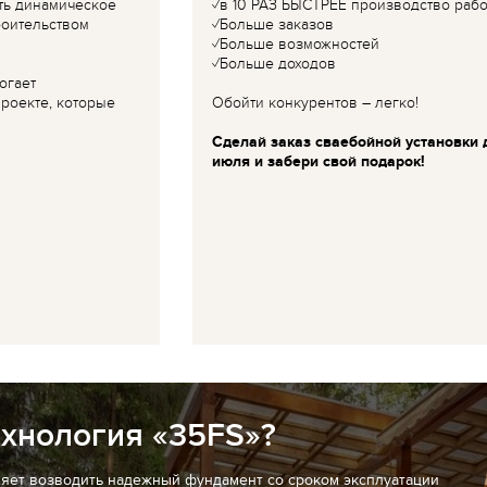
ть динамическое
✓в 10 РАЗ БЫСТРЕЕ производство рабо
роительством
✓Больше заказов
✓Больше возможностей
✓Больше доходов
огает
роекте, которые
Обойти конкурентов – легко!
Сделай заказ сваебойной установки 
июля и забери свой подарок!
ехнология «35FS»?
ляет возводить надежный фундамент со сроком эксплуатации