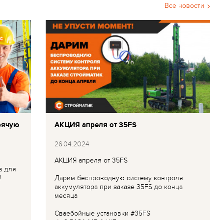
Все новости
рячую
АКЦИЯ апреля от 35FS
26.04.2024
АКЦИЯ апреля от 35FS
в для
!
Дарим беспроводную систему контроля
аккумулятора при заказе 35FS до конца
месяца
Сваебойные установки #35FS