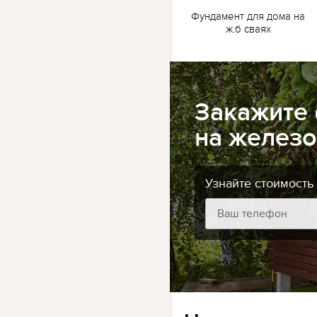
жб
Ленточный фундамент
Фундамент для дома на
для бани на жб сваях
ж.б сваях
Закажите
на железо
Узнайте стоимость