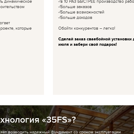
ть динамическое
✓в 10 РАЗ БЫСТРЕЕ производство рабо
роительством
✓Больше заказов
✓Больше возможностей
✓Больше доходов
огает
роекте, которые
Обойти конкурентов – легко!
Сделай заказ сваебойной установки 
июля и забери свой подарок!
ехнология «35FS»?
ляет возводить надежный фундамент со сроком эксплуатации