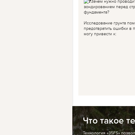
Зачем нужно проводи
зондированием перед ст
фундамента?
Исследование грунта пом
предотвратить ошибки в п
могу привести к:
Что такое т
Технология «35FS» позво