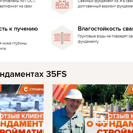
зготовлены по ГОСТ,
Свайный фундамент из ЖБ сва
ертификат на сваи
долговечный вариант фундаме
сть к пучению
Влагостойкость сва
Грунтовые воды не повредят с
фундаменту
я ниже глубины
унта
ндаментах 35FS