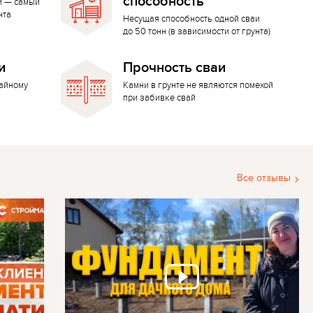
способность
й — самый
нта
Несущая способность одной сваи
до 50 тонн (в зависимости от грунта)
и
Прочность сваи
вайному
Камни в грунте не являются помехой
при забивке свай
Все отзывы