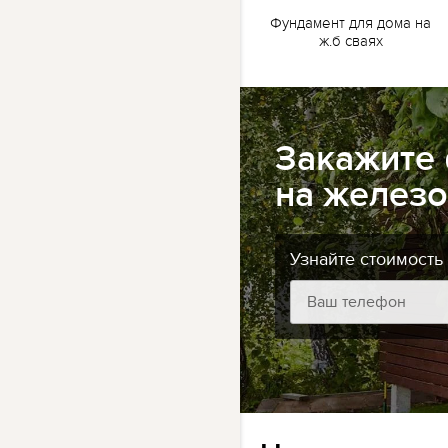
жб
Ленточный фундамент
Фундамент для дома на
для бани на жб сваях
ж.б сваях
Закажите
на железо
Узнайте стоимость