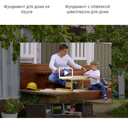
Фундамент для дома из
Фундамент с обвязкой
Ф
бруса
швеллером для дома