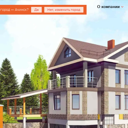
О компании
 город — Ачинск?
Да
Нет, изменить город