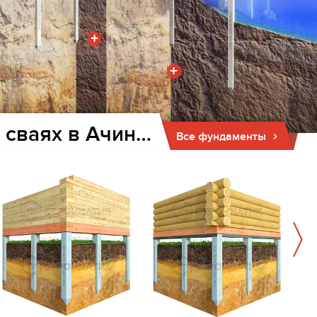
+
+
Фундамент для дома и бани на забивных ж/б сваях в Ачинске
Все фундаменты