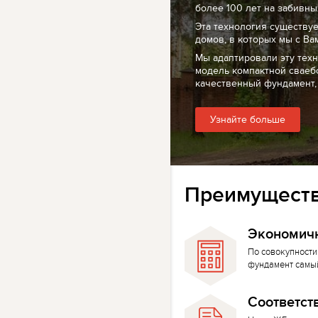
более 100 лет на забивных
Эта технология существуе
домов, в которых мы с Ва
Мы адаптировали эту тех
модель компактной сваеб
качественный фундамент,
Узнайте больше
Преимуществ
Экономич
По совокупности
фундамент самы
Соответст