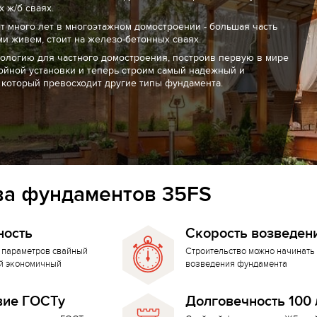
 ж/б сваях.
т много лет в многоэтажном домостроении - большая часть
ми живем, стоит на железо-бетонных сваях.
нологию для частного домостроения, построив первую в мире
ойной установки и теперь строим самый надежный и
 который превосходит другие типы фундамента.
а фундаментов 35FS
ность
Скорость возведен
 параметров свайный
Строительство можно начинать 
й экономичный
возведения фундамента
вие ГОСТу
Долговечность 100 