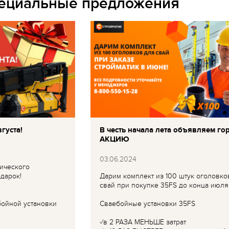
пециальные предложения
густа!
В честь начала лета объявляем го
АКЦИЮ
03.06.2024
ического
дарок!
Дарим комплект из 100 штук оголовко
свай при покупке 35FS до конца июля
бойной установки
Сваебойные установки 35FS
✓в 2 РАЗА МЕНЬШЕ затрат