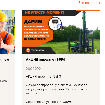
Все новости
рячую
АКЦИЯ апреля от 35FS
26.04.2024
АКЦИЯ апреля от 35FS
в для
!
Дарим беспроводную систему контроля
аккумулятора при заказе 35FS до конца
месяца
Сваебойные установки #35FS