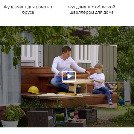
Фундамент для дома из
Фундамент с обвязкой
Ф
бруса
швеллером для дома