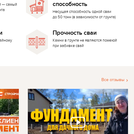
способность
й — самый
нта
Несущая способность одной сваи
до 50 тонн (в зависимости от грунта)
и
Прочность сваи
вайному
Камни в грунте не являются помехой
при забивке свай
Все отзывы