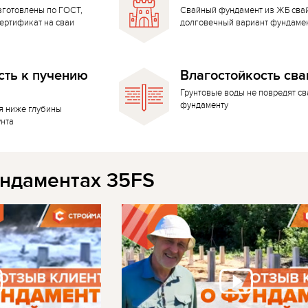
зготовлены по ГОСТ,
Свайный фундамент из ЖБ сва
ертификат на сваи
долговечный вариант фундаме
сть к пучению
Влагостойкость сва
Грунтовые воды не повредят с
фундаменту
я ниже глубины
унта
ндаментах 35FS