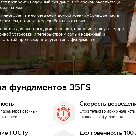
ляет возводить надежный фундамент со сроком эксплуатации
 ж/б сваях.
т много лет в многоэтажном домостроении - большая часть
ми живем, стоит на железо-бетонных сваях.
нологию для частного домостроения, построив первую в мире
ойной установки и теперь строим самый надежный и
 который превосходит другие типы фундамента.
а фундаментов 35FS
ность
Скорость возведен
 параметров свайный
Строительство можно начинать 
й экономичный
возведения фундамента
вие ГОСТу
Долговечность 100 