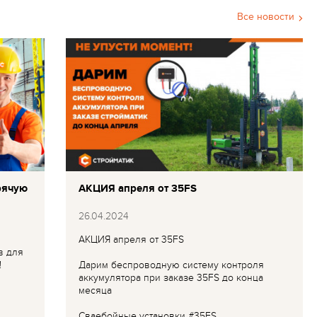
Все новости
рячую
АКЦИЯ апреля от 35FS
26.04.2024
АКЦИЯ апреля от 35FS
в для
!
Дарим беспроводную систему контроля
аккумулятора при заказе 35FS до конца
месяца
Сваебойные установки #35FS