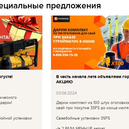
пециальные предложения
густа!
В честь начала лета объявляем го
АКЦИЮ
03.06.2024
ического
дарок!
Дарим комплект из 100 штук оголовко
свай при покупке 35FS до конца июля
бойной установки
Сваебойные установки 35FS
✓в 2 РАЗА МЕНЬШЕ затрат