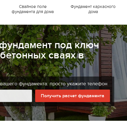
Свайное поле
Фундамент каркасного
фундамента для дома
дома
 фундамент под ключ
бетонных сваях в
й
 вашего фундамента: просто укажите телефон
Получить расчет фундамента