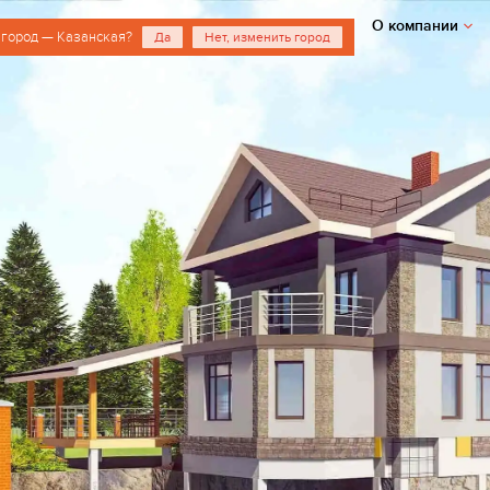
О компании
 город — Казанская?
Да
Нет, изменить город