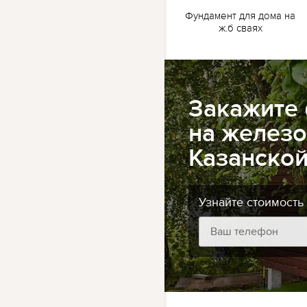
жб
Ленточный фундамент
Фундамент для дома на
для бани на жб сваях
ж.б сваях
Закажите
на железо
Казанско
Узнайте стоимость