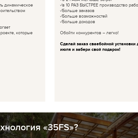
ть динамическое
✓в 10 РАЗ БЫСТРЕЕ производство рабо
роительством
✓Больше заказов
✓Больше возможностей
✓Больше доходов
огает
роекте, которые
Обойти конкурентов – легко!
Сделай заказ сваебойной установки 
июля и забери свой подарок!
ехнология «35FS»?