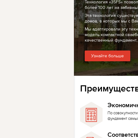
Технология «35FS» позво
более 100 лет на забивных
Эта технология существуе
домов, в которых мы с Ва
Мы адаптировали эту тех
модель компактной сваеб
качественный фундамент,
Узнайте больше
Преимуществ
Экономич
По совокупности
фундамент самы
Соответст