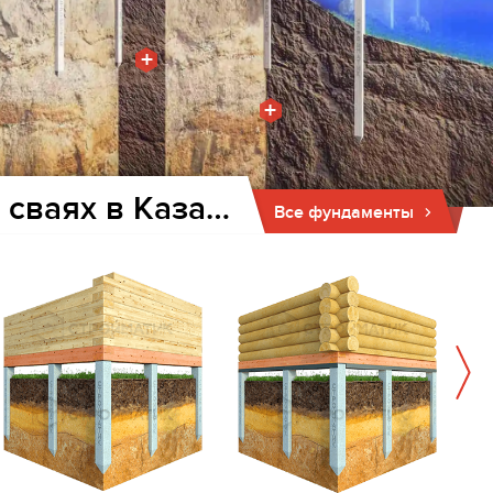
+
+
Фундамент для дома и бани на забивных ж/б сваях в Казанской
Все фундаменты