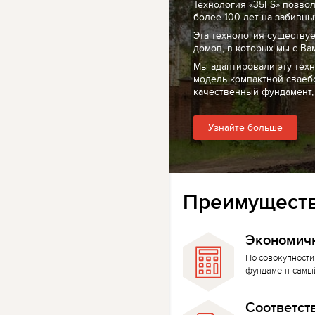
Технология «35FS» позво
более 100 лет на забивных
Эта технология существуе
домов, в которых мы с Ва
Мы адаптировали эту тех
модель компактной сваеб
качественный фундамент,
Узнайте больше
Преимуществ
Экономич
По совокупности
фундамент самы
Соответст