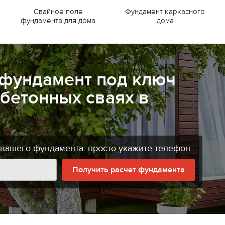
Свайное поле
Фундамент каркасного
фундамента для дома
дома
 фундамент под ключ
бетонных сваях в
 вашего фундамента: просто укажите телефон
Получить расчет фундамента