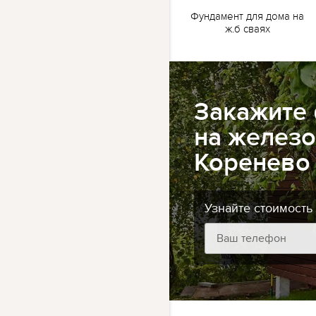
жб
Ленточный фундамент
Фундамент для дома на
для бани на жб сваях
ж.б сваях
Закажите
на железо
Коренево
Узнайте стоимость