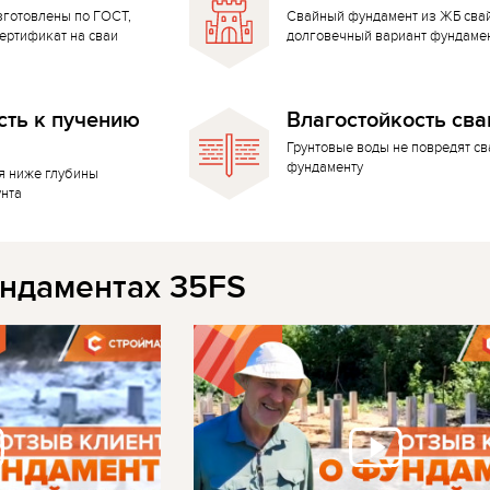
зготовлены по ГОСТ,
Свайный фундамент из ЖБ сва
ертификат на сваи
долговечный вариант фундаме
сть к пучению
Влагостойкость сва
Грунтовые воды не повредят с
фундаменту
я ниже глубины
унта
ндаментах 35FS