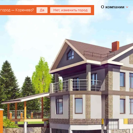
О компании
 город — Коренево?
Да
Нет, изменить город