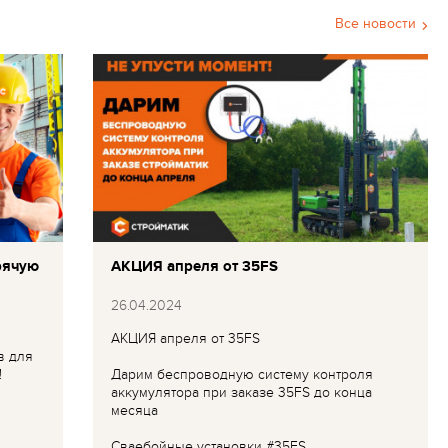
Все новости
рячую
АКЦИЯ апреля от 35FS
26.04.2024
АКЦИЯ апреля от 35FS
в для
!
Дарим беспроводную систему контроля
аккумулятора при заказе 35FS до конца
месяца
Сваебойные установки #35FS