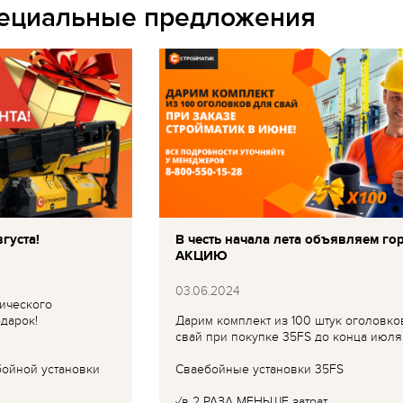
пециальные предложения
густа!
В честь начала лета объявляем го
АКЦИЮ
03.06.2024
ического
дарок!
Дарим комплект из 100 штук оголовко
свай при покупке 35FS до конца июля
бойной установки
Сваебойные установки 35FS
✓в 2 РАЗА МЕНЬШЕ затрат