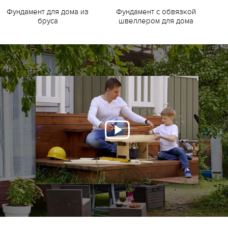
Фундамент для дома из
Фундамент с обвязкой
Ф
бруса
швеллером для дома