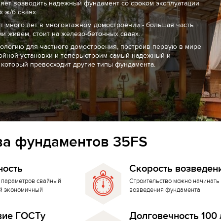
ляет возводить надежный фундамент со сроком эксплуатации
 ж/б сваях.
т много лет в многоэтажном домостроении - большая часть
ми живем, стоит на железо-бетонных сваях.
нологию для частного домостроения, построив первую в мире
ойной установки и теперь строим самый надежный и
 который превосходит другие типы фундамента.
а фундаментов 35FS
ность
Скорость возведен
 параметров свайный
Строительство можно начинать 
й экономичный
возведения фундамента
вие ГОСТу
Долговечность 100 