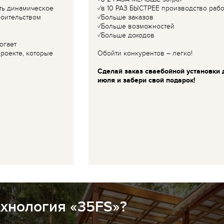
ть динамическое
✓в 10 РАЗ БЫСТРЕЕ производство рабо
роительством
✓Больше заказов
✓Больше возможностей
✓Больше доходов
огает
роекте, которые
Обойти конкурентов – легко!
Сделай заказ сваебойной установки 
июля и забери свой подарок!
ехнология «35FS»?