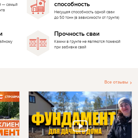
способность
й — самый
нта
Несущая способность одной сваи
до 50 тонн (в зависимости от грунта)
и
Прочность сваи
вайному
Камни в грунте не являются помехой
при забивке свай
Все отзывы