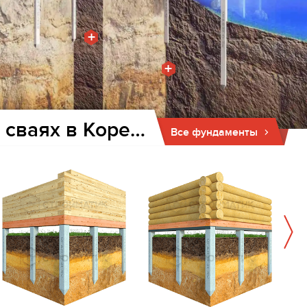
+
+
Фундамент для дома и бани на забивных ж/б сваях в Коренево
Все фундаменты