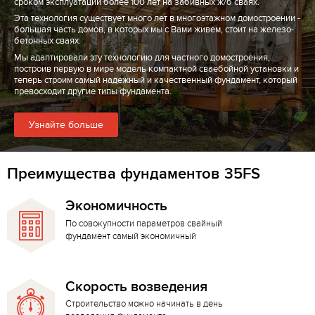
сроком эксплуатации более 100 лет на забивных ж/б сваях.
Эта технология существует много лет в многоэтажном домостроении -
большая часть домов, в которых мы с Вами живем, стоит на железо-
бетонных сваях.
Мы адаптировали эту технологию для частного домостроения,
построив первую в мире модель компактной сваебойной установки и
теперь строим самый надежный и качественный фундамент, который
превосходит другие типы фундамента.
Узнайте больше
Преимущества фундаментов 35FS
Экономичность
По совокупности параметров свайный
фундамент самый экономичный
Скорость возведения
Строительство можно начинать в день