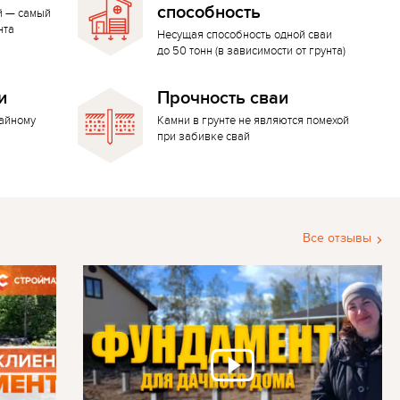
способность
й — самый
нта
Несущая способность одной сваи
до 50 тонн (в зависимости от грунта)
и
Прочность сваи
вайному
Камни в грунте не являются помехой
при забивке свай
Все отзывы