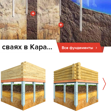
+
+
Фундамент для дома и бани на забивных ж/б сваях в Карабаше Татарстан
Все фундаменты