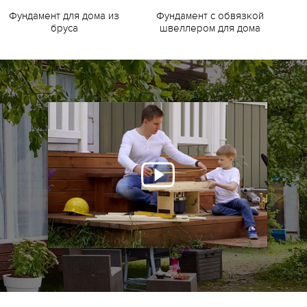
Фундамент для дома из
Фундамент с обвязкой
Ф
бруса
швеллером для дома