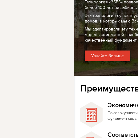
Технология «35FS» позво
более 100 лет на забивных
Эта технология существуе
домов, в которых мы с Ва
Мы адаптировали эту тех
модель компактной сваеб
качественный фундамент,
Узнайте больше
Преимуществ
Экономич
По совокупности
фундамент самы
Соответст