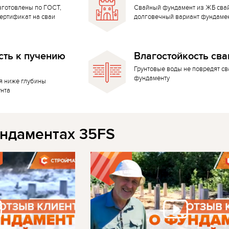
зготовлены по ГОСТ,
Свайный фундамент из ЖБ сва
ертификат на сваи
долговечный вариант фундаме
сть к пучению
Влагостойкость сва
Грунтовые воды не повредят с
фундаменту
я ниже глубины
унта
ндаментах 35FS