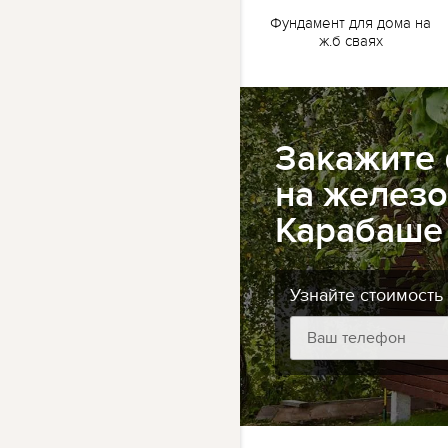
жб
Ленточный фундамент
Фундамент для дома на
для бани на жб сваях
ж.б сваях
Закажите
на железо
Карабаше 
Узнайте стоимость