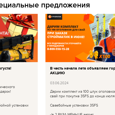
пециальные предложения
густа!
В честь начала лета объявляем го
АКЦИЮ
03.06.2024
ического
дарок!
Дарим комплект из 100 штук оголовко
свай при покупке 35FS до конца июля
бойной установки
Сваебойные установки 35FS
✓в 2 РАЗА МЕНЬШЕ затрат