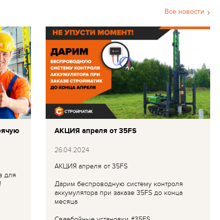
Все новости
рячую
АКЦИЯ апреля от 35FS
26.04.2024
АКЦИЯ апреля от 35FS
в для
!
Дарим беспроводную систему контроля
аккумулятора при заказе 35FS до конца
месяца
Сваебойные установки #35FS