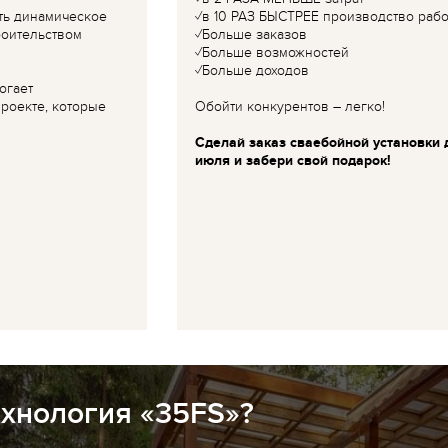
ть динамическое
✓в 10 РАЗ БЫСТРЕЕ производство рабо
роительством
✓Больше заказов
✓Больше возможностей
✓Больше доходов
огает
роекте, которые
Обойти конкурентов – легко!
Сделай заказ сваебойной установки 
июля и забери свой подарок!
ехнология «35FS»?