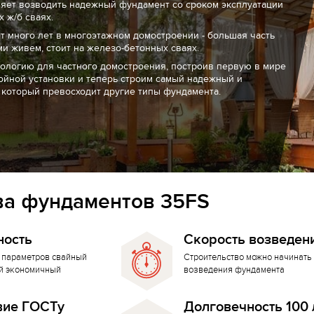
ляет возводить надежный фундамент со сроком эксплуатации
 ж/б сваях.
т много лет в многоэтажном домостроении - большая часть
ми живем, стоит на железо-бетонных сваях.
нологию для частного домостроения, построив первую в мире
ойной установки и теперь строим самый надежный и
 который превосходит другие типы фундамента.
а фундаментов 35FS
ность
Скорость возведен
 параметров свайный
Строительство можно начинать 
й экономичный
возведения фундамента
вие ГОСТу
Долговечность 100 