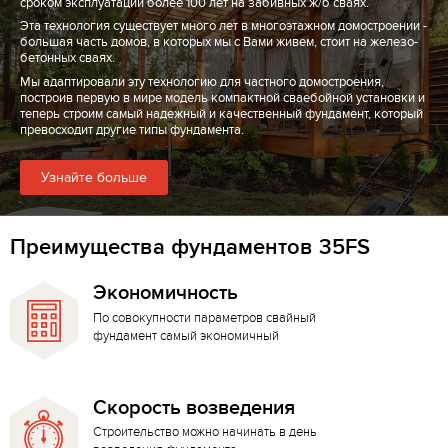
сроком эксплуатации более 100 лет на забивных ж/б сваях.
Эта технология существует много лет в многоэтажном домостроении -
большая часть домов, в которых мы с Вами живем, стоит на железо-
бетонных сваях.
Мы адаптировали эту технологию для частного домостроения,
построив первую в мире модель компактной сваебойной установки и
теперь строим самый надежный и качественный фундамент, который
превосходит другие типы фундамента.
Узнайте больше
Преимущества фундаментов 35FS
Экономичность
По совокупности параметров свайный
фундамент самый экономичный
Скорость возведения
Строительство можно начинать в день