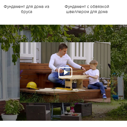
Фундамент для дома из
Фундамент с обвязкой
Ф
бруса
швеллером для дома