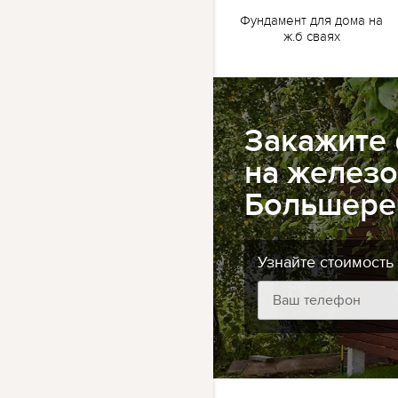
жб
Ленточный фундамент
Фундамент для дома на
для бани на жб сваях
ж.б сваях
Закажите
на железо
Большере
Узнайте стоимость