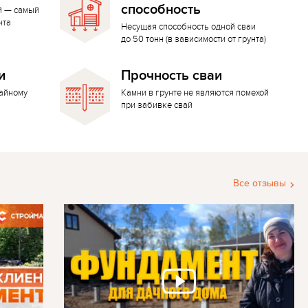
способность
й — самый
нта
Несущая способность одной сваи
до 50 тонн (в зависимости от грунта)
и
Прочность сваи
вайному
Камни в грунте не являются помехой
при забивке свай
Все отзывы