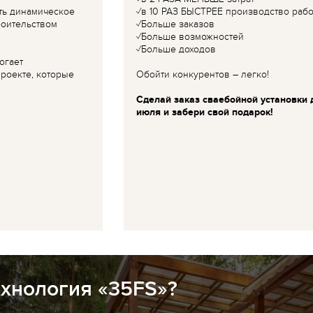
ть динамическое
✓в 10 РАЗ БЫСТРЕЕ производство рабо
роительством
✓Больше заказов
✓Больше возможностей
✓Больше доходов
огает
роекте, которые
Обойти конкурентов – легко!
Сделай заказ сваебойной установки 
июля и забери свой подарок!
ехнология «35FS»?