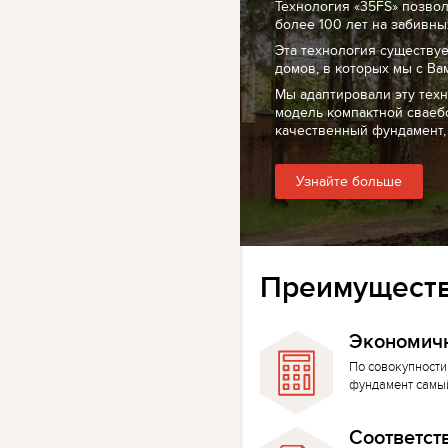
Технология «35FS» позво
более 100 лет на забивных
Эта технология существуе
домов, в которых мы с Ва
Мы адаптировали эту тех
модель компактной сваеб
качественный фундамент,
Узнайте больше
Преимуществ
Экономич
По совокупности
фундамент самы
Соответст