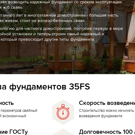
ляет возводить надежный фундамент со сроком эксплуатации
 ж/б сваях.
т много лет в многоэтажном домостроении - большая часть
ми живем, стоит на железо-бетонных сваях.
нологию для частного домостроения, построив первую в мире
ойной установки и теперь строим самый надежный и
 который превосходит другие типы фундамента.
а фундаментов 35FS
ность
Скорость возведен
 параметров свайный
Строительство можно начинать 
й экономичный
возведения фундамента
вие ГОСТу
Долговечность 100 