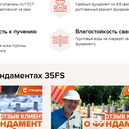
зготовлены по ГОСТ,
Свайный фундамент из ЖБ сва
ертификат на сваи
долговечный вариант фундаме
сть к пучению
Влагостойкость сва
Грунтовые воды не повредят с
фундаменту
я ниже глубины
унта
ндаментах 35FS