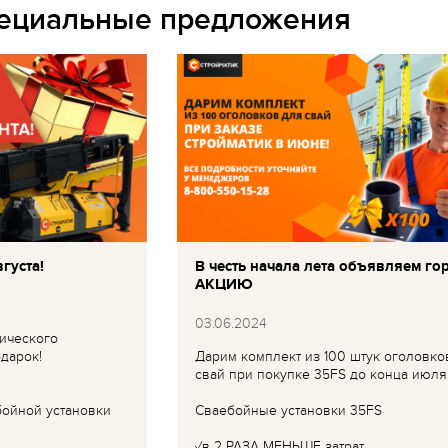
пециальные предложения
густа!
В честь начала лета объявляем го
АКЦИЮ
03.06.2024
ического
дарок!
Дарим комплект из 100 штук оголовко
свай при покупке 35FS до конца июля
бойной установки
Сваебойные установки 35FS
✓в 2 РАЗА МЕНЬШЕ затрат