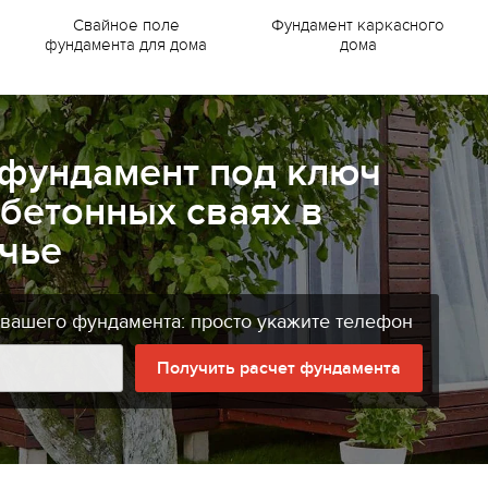
Свайное поле
Фундамент каркасного
фундамента для дома
дома
 фундамент под ключ
бетонных сваях в
чье
 вашего фундамента: просто укажите телефон
Получить расчет фундамента