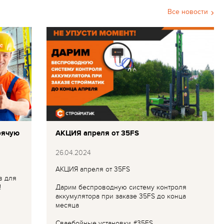
Все новости
рячую
АКЦИЯ апреля от 35FS
26.04.2024
АКЦИЯ апреля от 35FS
в для
!
Дарим беспроводную систему контроля
аккумулятора при заказе 35FS до конца
месяца
Сваебойные установки #35FS