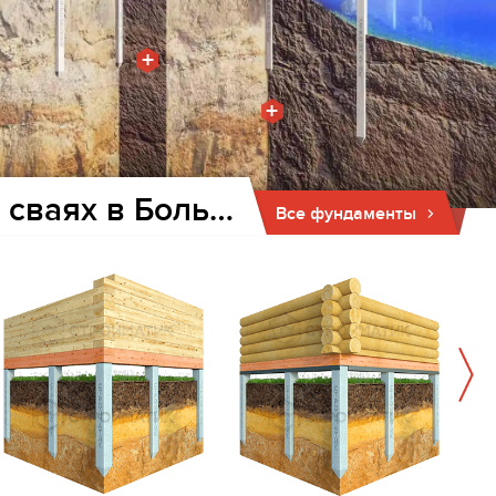
+
+
Фундамент для дома и бани на забивных ж/б сваях в Большеречье
Все фундаменты