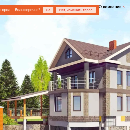
О компании
 город — Большеречье?
Да
Нет, изменить город