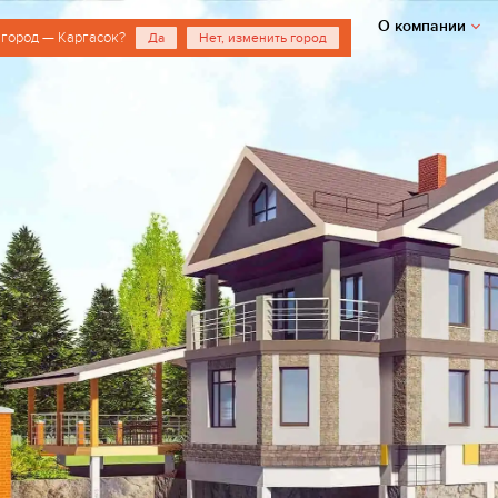
О компании
 город — Каргасок?
Да
Нет, изменить город