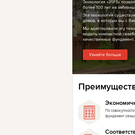
Технология «35FS» позво
более 100 лет на забивных
Эта технология существуе
домов, в которых мы с Ва
Мы адаптировали эту тех
модель компактной сваеб
качественный фундамент,
Узнайте больше
Преимуществ
Экономич
По совокупности
фундамент самы
Соответст