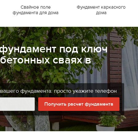
Свайное поле
Фундамент каркасного
фундамента для дома
дома
 фундамент под ключ
бетонных сваях в
е
 вашего фундамента: просто укажите телефон
Получить расчет фундамента