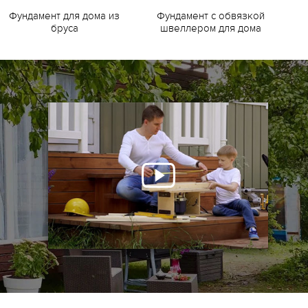
Фундамент для дома из
Фундамент с обвязкой
Ф
бруса
швеллером для дома