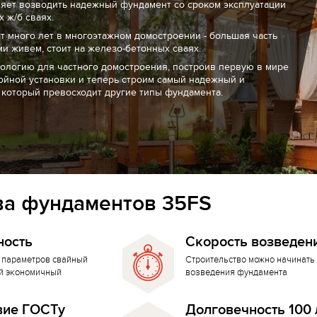
ляет возводить надежный фундамент со сроком эксплуатации
 ж/б сваях.
т много лет в многоэтажном домостроении - большая часть
ми живем, стоит на железо-бетонных сваях.
нологию для частного домостроения, построив первую в мире
ойной установки и теперь строим самый надежный и
 который превосходит другие типы фундамента.
а фундаментов 35FS
ность
Скорость возведен
 параметров свайный
Строительство можно начинать 
й экономичный
возведения фундамента
вие ГОСТу
Долговечность 100 