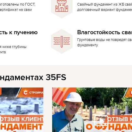
зготовлены по ГОСТ,
Свайный фундамент из ЖБ сва
ертификат на сваи
долговечный вариант фундаме
сть к пучению
Влагостойкость сва
Грунтовые воды не повредят с
фундаменту
я ниже глубины
унта
ндаментах 35FS