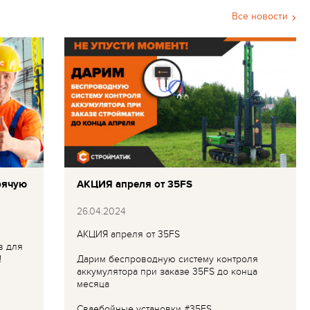
Все новости
рячую
АКЦИЯ апреля от 35FS
26.04.2024
АКЦИЯ апреля от 35FS
в для
!
Дарим беспроводную систему контроля
аккумулятора при заказе 35FS до конца
месяца
Сваебойные установки #35FS