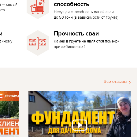
способность
й — самый
нта
Несущая способность одной сваи
до 50 тонн (в зависимости от грунта)
и
Прочность сваи
вайному
Камни в грунте не являются помехой
при забивке свай
Все отзывы