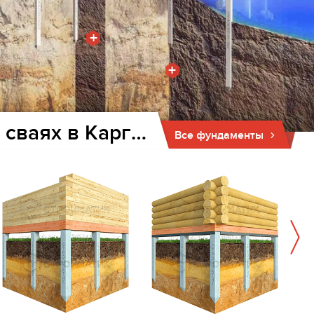
+
+
Фундамент для дома и бани на забивных ж/б сваях в Каргасоке
Все фундаменты