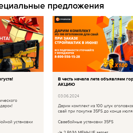
пециальные предложения
густа!
В честь начала лета объявляем го
АКЦИЮ
03.06.2024
ического
дарок!
Дарим комплект из 100 штук оголовко
свай при покупке 35FS до конца июля
бойной установки
Сваебойные установки 35FS
✓в 2 РАЗА МЕНЬШЕ затрат