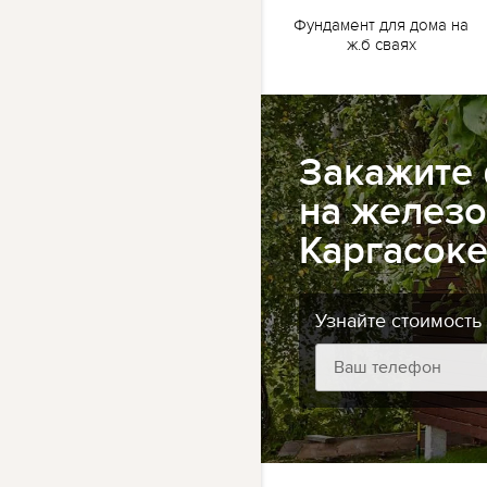
жб
Ленточный фундамент
Фундамент для дома на
для бани на жб сваях
ж.б сваях
Закажите
на железо
Каргасок
Узнайте стоимость