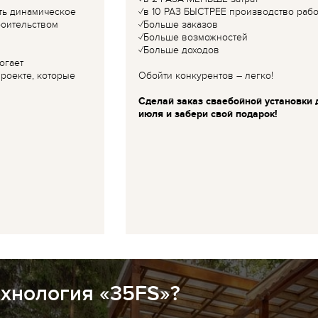
ть динамическое
✓в 10 РАЗ БЫСТРЕЕ производство рабо
роительством
✓Больше заказов
✓Больше возможностей
✓Больше доходов
огает
роекте, которые
Обойти конкурентов – легко!
Сделай заказ сваебойной установки 
июля и забери свой подарок!
ехнология «35FS»?