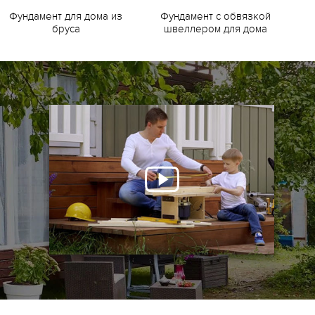
Фундамент для дома из
Фундамент с обвязкой
Ф
бруса
швеллером для дома