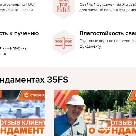
зготовлены по ГОСТ,
Свайный фундамент из ЖБ сва
ертификат на сваи
долговечный вариант фундаме
сть к пучению
Влагостойкость сва
Грунтовые воды не повредят с
фундаменту
я ниже глубины
унта
ндаментах 35FS