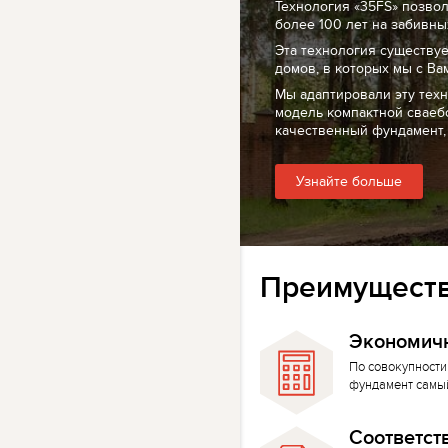
Технология «35FS» позво
более 100 лет на забивных
Эта технология существуе
домов, в которых мы с Ва
Мы адаптировали эту тех
модель компактной сваеб
качественный фундамент,
Узнайте больше
Преимуществ
Экономич
По совокупности
фундамент самы
Соответст