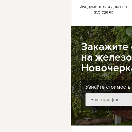
жб
Ленточный фундамент
Фундамент для дома на
для бани на жб сваях
ж.б сваях
Закажите
на железо
Новочерк
Узнайте стоимость