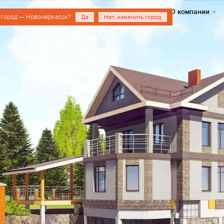
О компании
 город — Новочеркасск?
Да
Нет, изменить город