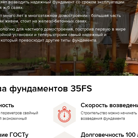
ляет возводить надежный фундамент со сроком эксплуатации
 ж/б сваях.
т много лет в многоэтажном домостроении - большая часть
ми живем, стоит на железо-бетонных сваях.
нологию для частного домостроения, построив первую в мире
ойной установки и теперь строим самый надежный и
 который превосходит другие типы фундамента.
а фундаментов 35FS
ность
Скорость возведен
 параметров свайный
Строительство можно начинать 
й экономичный
возведения фундамента
вие ГОСТу
Долговечность 100 