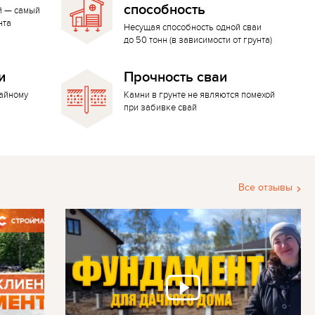
способность
й — самый
нта
Несущая способность одной сваи
до 50 тонн (в зависимости от грунта)
и
Прочность сваи
вайному
Камни в грунте не являются помехой
при забивке свай
Все отзывы