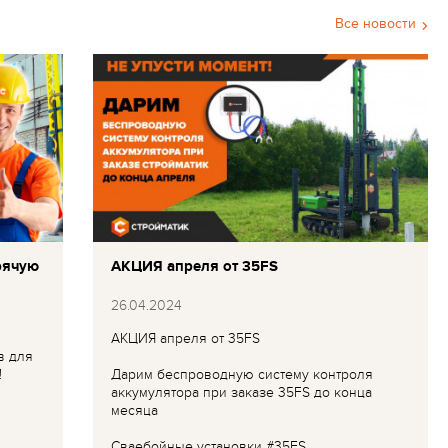
Все новости
рячую
АКЦИЯ апреля от 35FS
26.04.2024
АКЦИЯ апреля от 35FS
в для
!
Дарим беспроводную систему контроля
аккумулятора при заказе 35FS до конца
месяца
Сваебойные установки #35FS