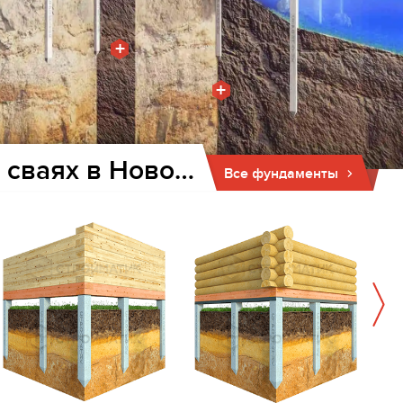
+
+
Фундамент для дома и бани на забивных ж/б сваях в Новочеркасске
Все фундаменты