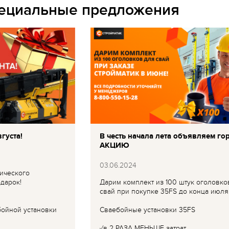
пециальные предложения
густа!
В честь начала лета объявляем го
АКЦИЮ
03.06.2024
ического
дарок!
Дарим комплект из 100 штук оголовко
свай при покупке 35FS до конца июля
бойной установки
Сваебойные установки 35FS
✓в 2 РАЗА МЕНЬШЕ затрат