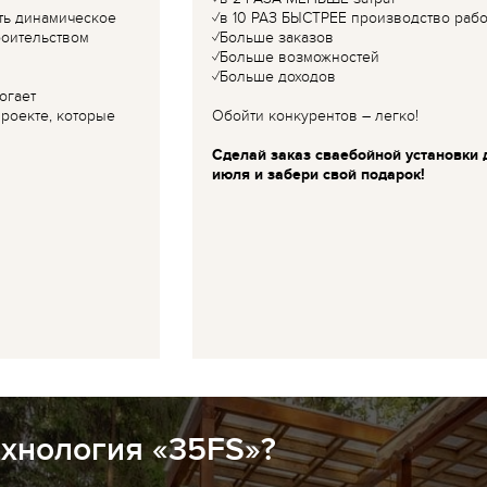
ть динамическое
✓в 10 РАЗ БЫСТРЕЕ производство рабо
роительством
✓Больше заказов
✓Больше возможностей
✓Больше доходов
огает
роекте, которые
Обойти конкурентов – легко!
Сделай заказ сваебойной установки 
июля и забери свой подарок!
ехнология «35FS»?