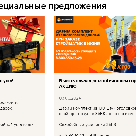
пециальные предложения
густа!
В честь начала лета объявляем го
АКЦИЮ
03.06.2024
ического
дарок!
Дарим комплект из 100 штук оголовко
свай при покупке 35FS до конца июля
бойной установки
Сваебойные установки 35FS
✓в 2 РАЗА МЕНЬШЕ затрат