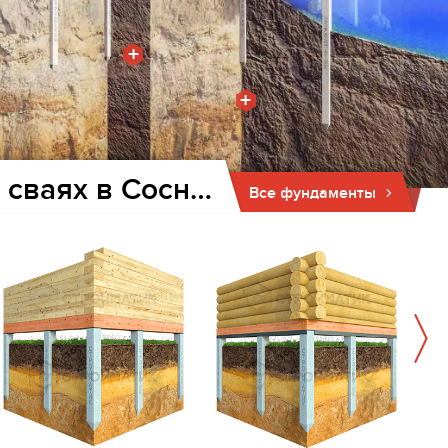
+
+
Фундамент для дома и бани на забивных ж/б сваях в Сосновоборске
Все фундаменты