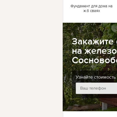
жб
Ленточный фундамент
Фундамент для дома на
для бани на жб сваях
ж.б сваях
Закажите
на железо
Сосновоб
Узнайте стоимость