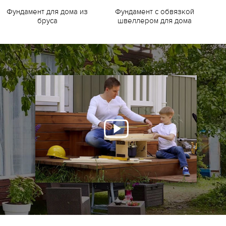
Фундамент для дома из
Фундамент с обвязкой
Ф
бруса
швеллером для дома