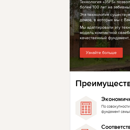
Технология «35FS» позво
более 100 лет на забивных
Эта технология существуе
домов, в которых мы с Ва
Мы адаптировали эту тех
модель компактной сваеб
качественный фундамент,
Узнайте больше
Преимуществ
Экономич
По совокупности
фундамент самы
Соответст