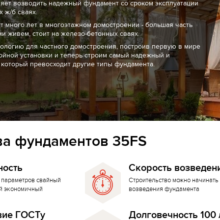
ляет возводить надежный фундамент со сроком эксплуатации
 ж/б сваях.
т много лет в многоэтажном домостроении - большая часть
ми живем, стоит на железо-бетонных сваях.
нологию для частного домостроения, построив первую в мире
ойной установки и теперь строим самый надежный и
 который превосходит другие типы фундамента.
а фундаментов 35FS
ность
Скорость возведен
 параметров свайный
Строительство можно начинать 
й экономичный
возведения фундамента
вие ГОСТу
Долговечность 100 