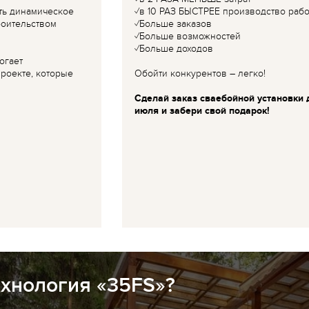
ть динамическое
✓в 10 РАЗ БЫСТРЕЕ производство рабо
роительством
✓Больше заказов
✓Больше возможностей
✓Больше доходов
огает
роекте, которые
Обойти конкурентов – легко!
Сделай заказ сваебойной установки 
июля и забери свой подарок!
ехнология «35FS»?