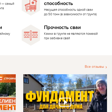
способность
й — самый
нта
Несущая способность одной сваи
до 50 тонн (в зависимости от грунта)
и
Прочность сваи
вайному
Камни в грунте не являются помехой
при забивке свай
Все отзывы