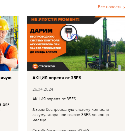
Все новости
рячую
АКЦИЯ апреля от 35FS
26.04.2024
АКЦИЯ апреля от 35FS
в для
!
Дарим беспроводную систему контроля
аккумулятора при заказе 35FS до конца
месяца
Сваебойные установки #35FS