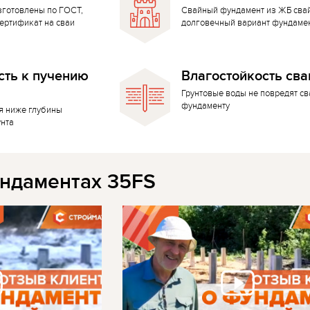
зготовлены по ГОСТ,
Свайный фундамент из ЖБ сва
ертификат на сваи
долговечный вариант фундаме
сть к пучению
Влагостойкость сва
Грунтовые воды не повредят с
фундаменту
я ниже глубины
унта
ндаментах 35FS