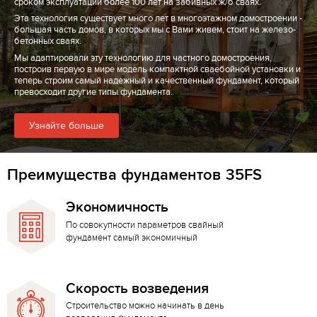
сроком эксплуатации более 100 лет на забивных ж/б сваях.
Эта технология существует много лет в многоэтажном домостроении -
большая часть домов, в которых мы с Вами живем, стоит на железо-
бетонных сваях.
Мы адаптировали эту технологию для частного домостроения,
построив первую в мире модель компактной сваебойной установки и
теперь строим самый надежный и качественный фундамент, который
превосходит другие типы фундамента.
Узнайте больше
Преимущества фундаментов 35FS
Экономичность
По совокупности параметров свайный
фундамент самый экономичный
Скорость возведения
Строительство можно начинать в день