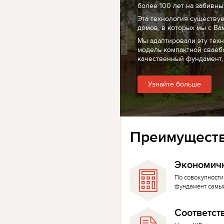
более 100 лет на забивных
Эта технология существуе
домов, в которых мы с Ва
Мы адаптировали эту тех
модель компактной сваеб
качественный фундамент,
Узнайте больше
Преимуществ
Экономич
По совокупности
фундамент самы
Соответст