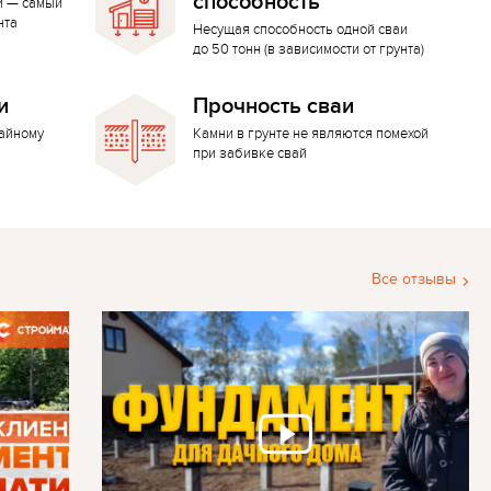
способность
й — самый
нта
Несущая способность одной сваи
до 50 тонн (в зависимости от грунта)
и
Прочность сваи
вайному
Камни в грунте не являются помехой
при забивке свай
Все отзывы