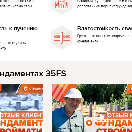
зготовлены по ГОСТ,
Свайный фундамент из ЖБ сва
ертификат на сваи
долговечный вариант фундаме
сть к пучению
Влагостойкость сва
Грунтовые воды не повредят с
фундаменту
я ниже глубины
унта
ндаментах 35FS