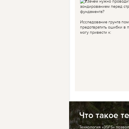
Зачем нужно проводи
зондированием перед ст
фундамента?
Исследование грунта пом
предотвратить ошибки в п
могу привести к:
Что такое т
Технология «35FS» позво