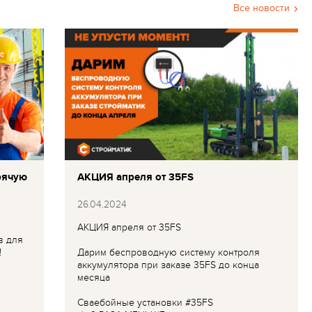
Все новости
рячую
АКЦИЯ апреля от 35FS
26.04.2024
АКЦИЯ апреля от 35FS
в для
!
Дарим беспроводную систему контроля
аккумулятора при заказе 35FS до конца
месяца
Сваебойные установки #35FS