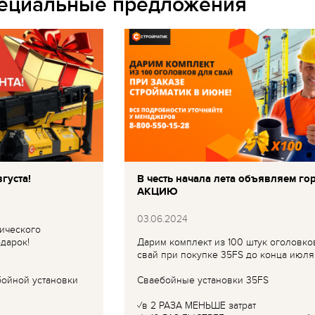
пециальные предложения
густа!
В честь начала лета объявляем го
АКЦИЮ
03.06.2024
ического
дарок!
Дарим комплект из 100 штук оголовко
свай при покупке 35FS до конца июля
бойной установки
Сваебойные установки 35FS
✓в 2 РАЗА МЕНЬШЕ затрат