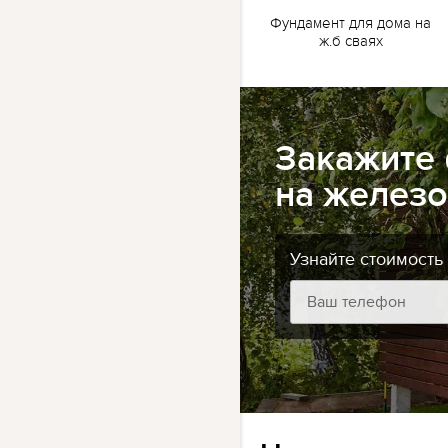
жб
Ленточный фундамент
Фундамент для дома на
для бани на жб сваях
ж.б сваях
Закажите
на железо
Узнайте стоимость