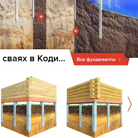
+
+
Фундамент для дома и бани на забивных ж/б сваях в Кодинске
Все фундаменты