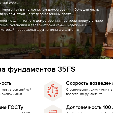
 ж/б сваях.
т много лет в многоэтажном домостроении - большая часть
ми живем, стоит на железо-бетонных сваях.
нологию для частного домостроения, построив первую в мире
ойной установки и теперь строим самый надежный и
 который превосходит другие типы фундамента.
а фундаментов 35FS
ность
Скорость возведен
 параметров свайный
Строительство можно начинать 
й экономичный
возведения фундамента
вие ГОСТу
Долговечность 100 