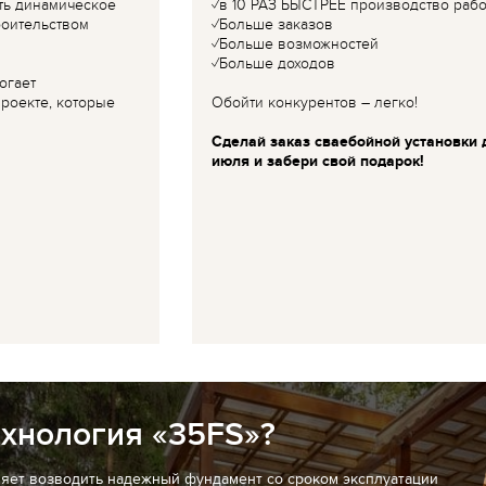
ть динамическое
✓в 10 РАЗ БЫСТРЕЕ производство рабо
роительством
✓Больше заказов
✓Больше возможностей
✓Больше доходов
огает
роекте, которые
Обойти конкурентов – легко!
Сделай заказ сваебойной установки 
июля и забери свой подарок!
ехнология «35FS»?
ляет возводить надежный фундамент со сроком эксплуатации