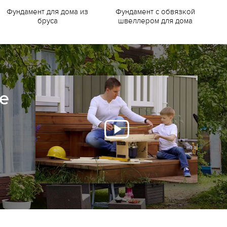
Фундамент для дома из
Фундамент с обвязкой
Ф
бруса
швеллером для дома
е