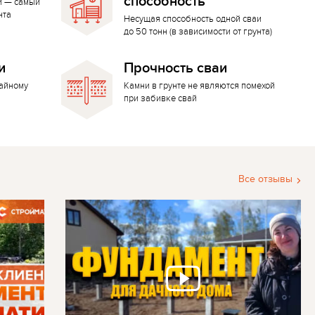
способность
й — самый
нта
Несущая способность одной сваи
до 50 тонн (в зависимости от грунта)
и
Прочность сваи
вайному
Камни в грунте не являются помехой
при забивке свай
Все отзывы