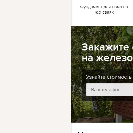
жб
Ленточный фундамент
Фундамент для дома на
для бани на жб сваях
ж.б сваях
Закажите
на железо
Узнайте стоимость