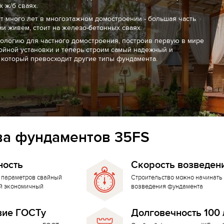
 ж/б сваях.
т много лет в многоэтажном домостроении - большая часть
ми живем, стоит на железо-бетонных сваях.
нологию для частного домостроения, построив первую в мире
ойной установки и теперь строим самый надежный и
 который превосходит другие типы фундамента.
а фундаментов 35FS
ность
Скорость возведен
 параметров свайный
Строительство можно начинать 
й экономичный
возведения фундамента
вие ГОСТу
Долговечность 100 