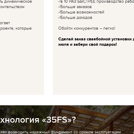
ть динамическое
✓в 10 РАЗ БЫСТРЕЕ производство рабо
роительством
✓Больше заказов
✓Больше возможностей
✓Больше доходов
огает
роекте, которые
Обойти конкурентов – легко!
Сделай заказ сваебойной установки 
июля и забери свой подарок!
ехнология «35FS»?
ляет возводить надежный фундамент со сроком эксплуатации