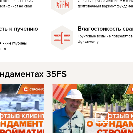
зготовлены по ГОСТ,
Свайный фундамент из ЖБ сва
ертификат на сваи
долговечный вариант фундаме
сть к пучению
Влагостойкость сва
Грунтовые воды не повредят с
фундаменту
я ниже глубины
унта
ндаментах 35FS