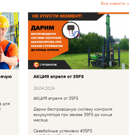
Все новости
рячую
АКЦИЯ апреля от 35FS
26.04.2024
АКЦИЯ апреля от 35FS
в для
!
Дарим беспроводную систему контроля
аккумулятора при заказе 35FS до конца
месяца
Сваебойные установки #35FS