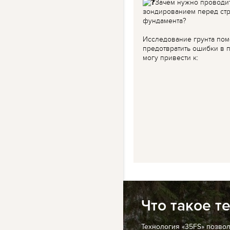
Зачем нужно проводи
зондированием перед ст
фундамента?
Исследование грунта пом
предотвратить ошибки в п
могу привести к:
Что такое т
Технология «35FS» позво