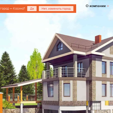
О компании
 город — Косино?
Да
Нет, изменить город