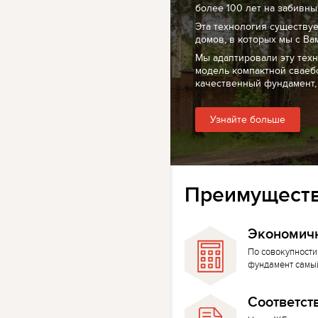
более 100 лет на забивных
Эта технология существуе
домов, в которых мы с Ва
Мы адаптировали эту тех
модель компактной сваеб
качественный фундамент,
Узнайте больше
Преимуществ
Экономич
По совокупности
фундамент самы
Соответст