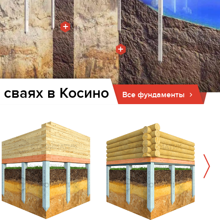
+
+
 сваях в Косино
Все фундаменты