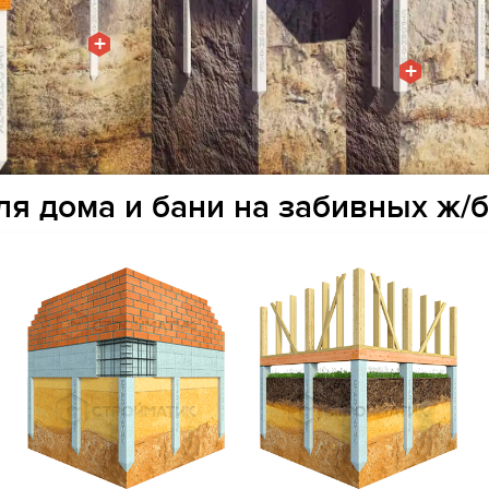
+
+
я дома и бани на забивных ж/б