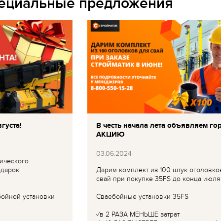
пециальные предложения
густа!
В честь начала лета объявляем го
АКЦИЮ
03.06.2024
ического
дарок!
Дарим комплект из 100 штук оголовко
свай при покупке 35FS до конца июля
бойной установки
Сваебойные установки 35FS
✓в 2 РАЗА МЕНЬШЕ затрат