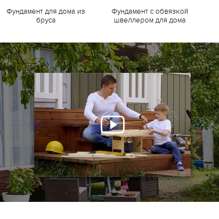
Фундамент для дома из
Фундамент с обвязкой
Ф
бруса
швеллером для дома