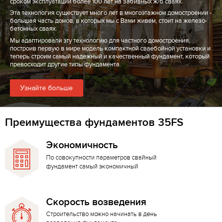
сроком эксплуатации более 100 лет на забивных ж/б сваях.
Эта технология существует много лет в многоэтажном домостроении -
большая часть домов, в которых мы с Вами живем, стоит на железо-
бетонных сваях.
Мы адаптировали эту технологию для частного домостроения,
построив первую в мире модель компактной сваебойной установки и
теперь строим самый надежный и качественный фундамент, который
превосходит другие типы фундамента.
Узнайте больше
Преимущества фундаментов 35FS
Экономичность
По совокупности параметров свайный
фундамент самый экономичный
Скорость возведения
Строительство можно начинать в день