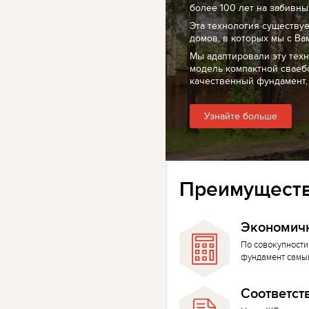
более 100 лет на забивных
Эта технология существуе
домов, в которых мы с Ва
Мы адаптировали эту тех
модель компактной сваеб
качественный фундамент,
Узнайте больше
Преимуществ
Экономич
По совокупности
фундамент самы
Соответст