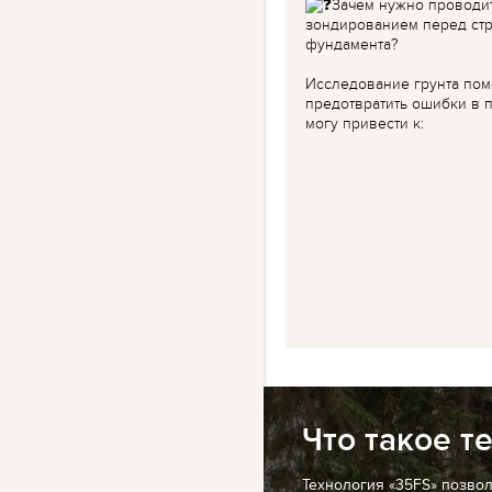
Зачем нужно проводи
зондированием перед ст
фундамента?
Исследование грунта пом
предотвратить ошибки в п
могу привести к:
Что такое т
Технология «35FS» позво