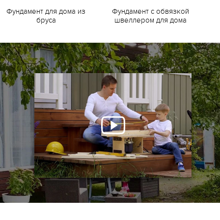
Фундамент для дома из
Фундамент с обвязкой
Ф
бруса
швеллером для дома