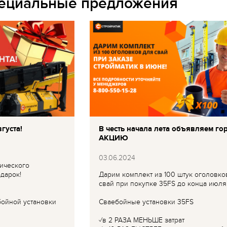
пециальные предложения
густа!
В честь начала лета объявляем го
АКЦИЮ
03.06.2024
ического
дарок!
Дарим комплект из 100 штук оголовко
свай при покупке 35FS до конца июля
бойной установки
Сваебойные установки 35FS
✓в 2 РАЗА МЕНЬШЕ затрат