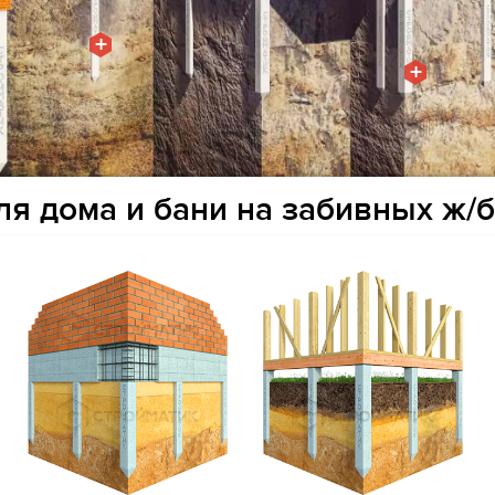
+
+
я дома и бани на забивных ж/б