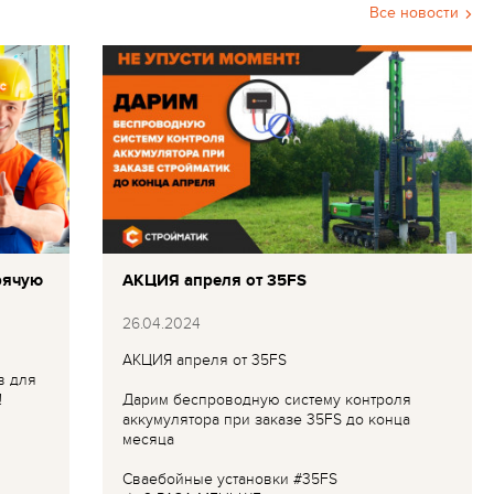
Все новости
рячую
АКЦИЯ апреля от 35FS
26.04.2024
АКЦИЯ апреля от 35FS
в для
!
Дарим беспроводную систему контроля
аккумулятора при заказе 35FS до конца
месяца
Сваебойные установки #35FS