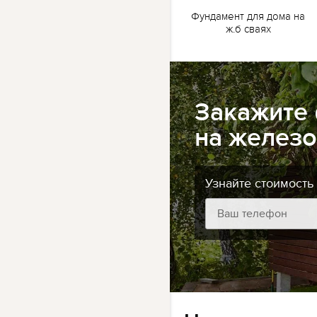
жб
Ленточный фундамент
Фундамент для дома на
для бани на жб сваях
ж.б сваях
Закажите
на железо
Узнайте стоимость