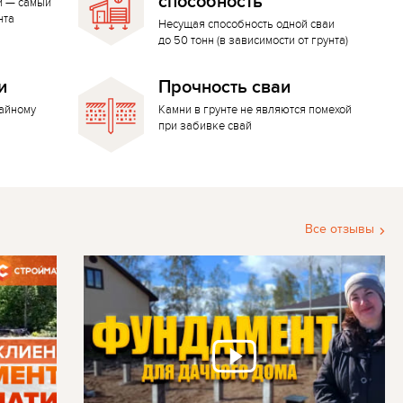
способность
й — самый
нта
Несущая способность одной сваи
до 50 тонн (в зависимости от грунта)
и
Прочность сваи
вайному
Камни в грунте не являются помехой
при забивке свай
Все отзывы