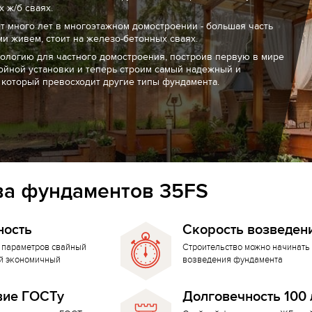
 ж/б сваях.
т много лет в многоэтажном домостроении - большая часть
ми живем, стоит на железо-бетонных сваях.
нологию для частного домостроения, построив первую в мире
ойной установки и теперь строим самый надежный и
 который превосходит другие типы фундамента.
а фундаментов 35FS
ность
Скорость возведен
 параметров свайный
Строительство можно начинать 
й экономичный
возведения фундамента
вие ГОСТу
Долговечность 100 