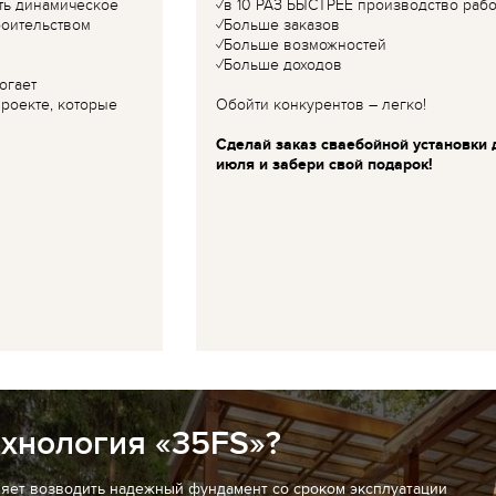
ть динамическое
✓в 10 РАЗ БЫСТРЕЕ производство рабо
роительством
✓Больше заказов
✓Больше возможностей
✓Больше доходов
огает
роекте, которые
Обойти конкурентов – легко!
Сделай заказ сваебойной установки 
июля и забери свой подарок!
ехнология «35FS»?
ляет возводить надежный фундамент со сроком эксплуатации