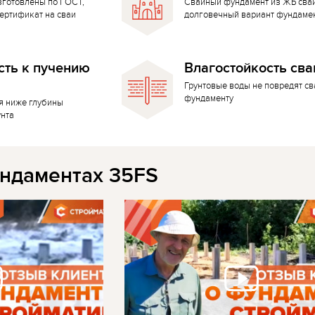
зготовлены по ГОСТ,
Свайный фундамент из ЖБ сва
ертификат на сваи
долговечный вариант фундаме
сть к пучению
Влагостойкость сва
Грунтовые воды не повредят с
фундаменту
я ниже глубины
унта
ндаментах 35FS