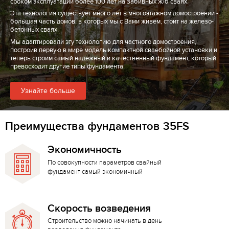
сроком эксплуатации более 100 лет на забивных ж/б сваях.
Эта технология существует много лет в многоэтажном домостроении -
большая часть домов, в которых мы с Вами живем, стоит на железо-
бетонных сваях.
Мы адаптировали эту технологию для частного домостроения,
построив первую в мире модель компактной сваебойной установки и
теперь строим самый надежный и качественный фундамент, который
превосходит другие типы фундамента.
Узнайте больше
Преимущества фундаментов 35FS
Экономичность
По совокупности параметров свайный
фундамент самый экономичный
Скорость возведения
Строительство можно начинать в день